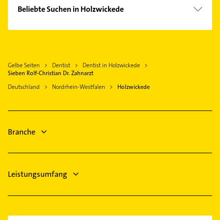
Unna
Beliebte Suchen in Holzwickede
Schwerte
Physikalische Therapie
Dortmund
Physiotherapie
Kamen
Krankengymnastik
Fröndenberg /Ruhr
Gelbe Seiten
Dentist
Dentist in Holzwickede
Immobilien
Bergkamen
Sieben Rolf-Christian Dr. Zahnarzt
Immobilienmakler
Lünen
Deutschland
Nordrhein-Westfalen
Holzwickede
Maler
Menden (Sauerland)
Bauunternehmen
Bönen
Phoniatrie
Iserlohn
Branche
Logopädie
Bestatter
Leistungsumfang