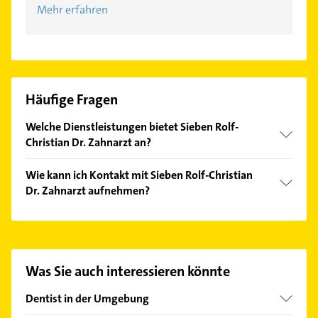
Mehr erfahren
Häufige Fragen
Welche Dienstleistungen bietet Sieben Rolf-
Christian Dr. Zahnarzt an?
Folgende Leistungen werden angeboten:
Wie kann ich Kontakt mit Sieben Rolf-Christian
Kariesbehandlung und Zahnpflege.
Dr. Zahnarzt aufnehmen?
Es ist sehr einfach Kontakt mit Sieben Rolf-Christian
Dr. Zahnarzt aufzunehmen. Einfach die passenden
Kontaktmöglichkeiten wie Adresse oder Mail in
unserem Kontaktdaten-Bereich auswählen. Hier
Was Sie auch interessieren könnte
finden Sie alle
Kontaktdaten
.
Dentist in der Umgebung