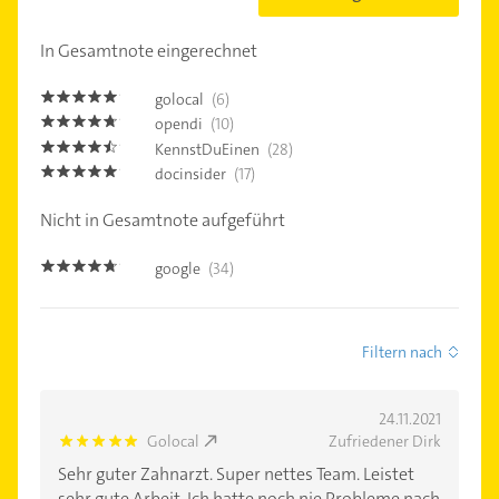
In Gesamtnote eingerechnet
golocal
(6)
4.8
opendi
(10)
4.6
KennstDuEinen
(28)
4.4
docinsider
(17)
4.9
Nicht in Gesamtnote aufgeführt
google
(34)
4.6
Filtern nach
24.11.2021
Golocal
Zufriedener Dirk
5.0
Sehr guter Zahnarzt. Super nettes Team. Leistet
sehr gute Arbeit. Ich hatte noch nie Probleme nach