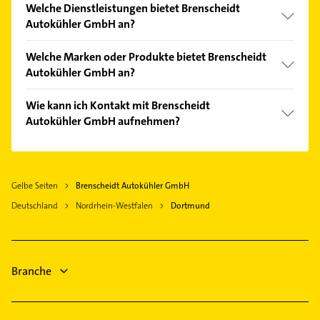
Welche Dienstleistungen bietet Brenscheidt
Autokühler GmbH an?
Folgende Leistungen werden angeboten:
Welche Marken oder Produkte bietet Brenscheidt
Anfertigung von Kraftstofftanks, Klima,
Autokühler GmbH an?
Klimaservice, Montage und Reparatur.
Das Angebot umfasst unter anderem AKG, AVA,
Wie kann ich Kontakt mit Brenscheidt
Behr, Denso und Exide.
Autokühler GmbH aufnehmen?
Es ist sehr einfach Kontakt mit Brenscheidt
Autokühler GmbH aufzunehmen. Einfach die
passenden Kontaktmöglichkeiten wie Adresse oder
Gelbe Seiten
Brenscheidt Autokühler GmbH
Mail in unserem Kontaktdaten-Bereich auswählen.
Deutschland
Hier finden Sie alle
Nordrhein-Westfalen
Kontaktdaten
Dortmund
.
Branche