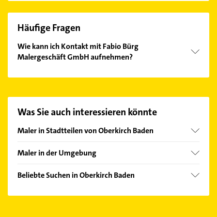
Häufige Fragen
Wie kann ich Kontakt mit Fabio Bürg
Malergeschäft GmbH aufnehmen?
Es ist sehr einfach Kontakt mit Fabio Bürg
Malergeschäft GmbH aufzunehmen. Einfach die
passenden Kontaktmöglichkeiten wie Adresse oder
Mail in unserem Kontaktdaten-Bereich auswählen.
Was Sie auch interessieren könnte
Hier finden Sie alle
Kontaktdaten
.
Maler in Stadtteilen von Oberkirch Baden
Tiergarten
Maler in der Umgebung
Zusenhofen
Kappelrodeck
Beliebte Suchen in Oberkirch Baden
Ottenhöfen im Schwarzwald
Hausarzt
Renchen
Allgemeinarzt
Appenweier