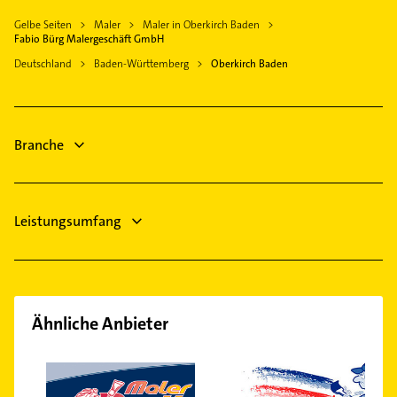
Arzt
Achern
Gelbe Seiten
Maler
Maler in Oberkirch Baden
Schreiner
Offenburg
Fabio Bürg Malergeschäft GmbH
Bauunternehmen
Ortenberg Baden
Deutschland
Baden-Württemberg
Oberkirch Baden
Immobilien
Ottersweier
Immobilienmakler
Gengenbach
Fensterbauer
Schutterwald
Branche
Fenster
Zahnarzt
Leistungsumfang
Ähnliche Anbieter