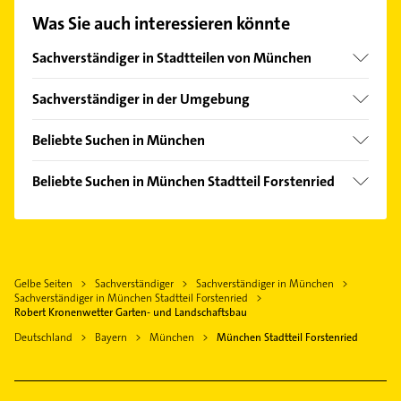
oder Mail in unserem Kontaktdaten-Bereich
Was Sie auch interessieren könnte
auswählen. Hier finden Sie alle
Kontaktdaten
.
Sachverständiger in Stadtteilen von München
Allach
Sachverständiger in der Umgebung
Altstadt
Neuried Kreis München
Am Hart
Beliebte Suchen in München
Pullach im Isartal
Au
Kammerjäger
Planegg
Beliebte Suchen in München Stadtteil Forstenried
Aubing
Schreiner
Gräfelfing
Immobilien
Berg am Laim
Kanalreinigung
Gauting
Immobilienmakler
Bogenhausen
Immobilien
Unterhaching
Bauunternehmen
Fürstenried
Immobilienmakler
Taufkirchen Kreis München
Gelbe Seiten
Sachverständiger
Sachverständiger in München
Physikalische Therapie
Feldmoching
Klempner
Sachverständiger in München Stadtteil Forstenried
Germering
Physiotherapie
Robert Kronenwetter Garten- und Landschaftsbau
Freimann
Gasinstallateur
Neubiberg
Krankengymnastik
Deutschland
Bayern
München
München Stadtteil Forstenried
Hadern
Sanitärinstallation
Ottobrunn
Klempner
Haidhausen
Dachdecker
Gasinstallateur
Isarvorstadt
Bauunternehmen