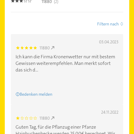
11880
(2)
3.0
Filtern nach
03.04.2023
11880
5.0
Ich kann die Firma Kronenwetter nur mit bestem
Gewissen weiterempfehlen. Man merkt sofort
das sich d...
Bedenken melden
24.11.2022
11880
1.0
Guten Tag, für die Pflanzug einer Pfanze
Hainbuchenhecke werden 25,00€ berechnet. Wir