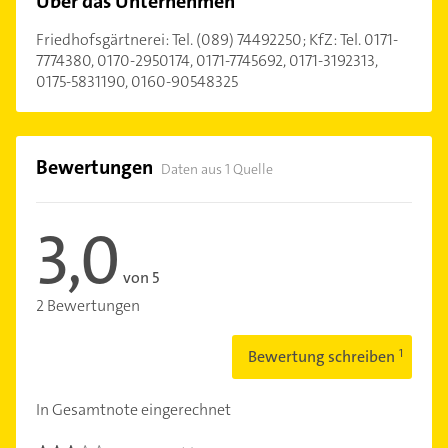
Über das Unternehmen
Friedhofsgärtnerei: Tel. (089) 74492250; KfZ: Tel. 0171-
7774380, 0170-2950174, 0171-7745692, 0171-3192313,
0175-5831190, 0160-90548325
Bewertungen
Daten aus 1 Quelle
3,0
von 5
2 Bewertungen
Bewertung schreiben
In Gesamtnote eingerechnet