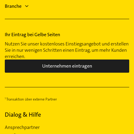
Sanitärinstallation
Laim
Branche
Gartenbau & Landschaftsbau
Lehel
Ludwigsvorstadt
Maxvorstadt
Ihr Eintrag bei Gelbe Seiten
Milbertshofen
Nutzen Sie unser kostenloses Einstiegsangebot und erstellen
Moosach
Sie in nur wenigen Schritten einen Eintrag, um mehr Kunden
Neuhausen
erreichen.
Nymphenburg
Unternehmen eintragen
Obergiesing
Obersendling
Pasing
Perlach
Transaktion über externe Partner
Ramersdorf
Dialog & Hilfe
Riem
Schwabing
Ansprechpartner
Schwabing-West