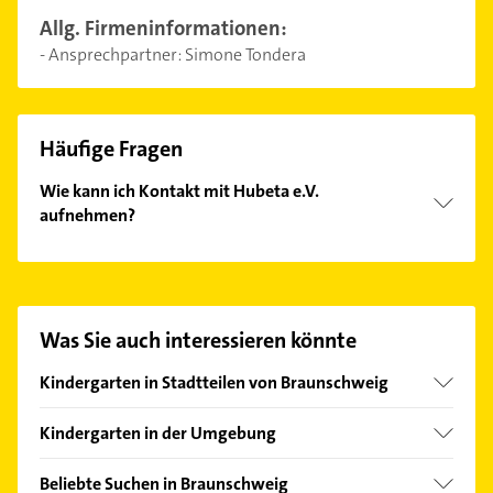
Allg. Firmeninformationen:
- Ansprechpartner: Simone Tondera
Häufige Fragen
Wie kann ich Kontakt mit Hubeta e.V.
aufnehmen?
Es ist sehr einfach Kontakt mit Hubeta e.V.
aufzunehmen. Einfach die passenden
Kontaktmöglichkeiten wie Adresse oder Mail in
unserem Kontaktdaten-Bereich auswählen. Hier
Was Sie auch interessieren könnte
finden Sie alle
Kontaktdaten
.
Kindergarten in Stadtteilen von Braunschweig
Ölper
Kindergarten in der Umgebung
Bevenrode
Vechelde
Bienrode
Beliebte Suchen in Braunschweig