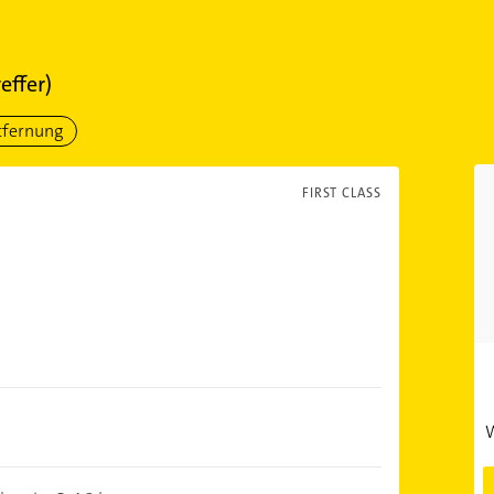
effer)
tfernung
FIRST CLASS
W