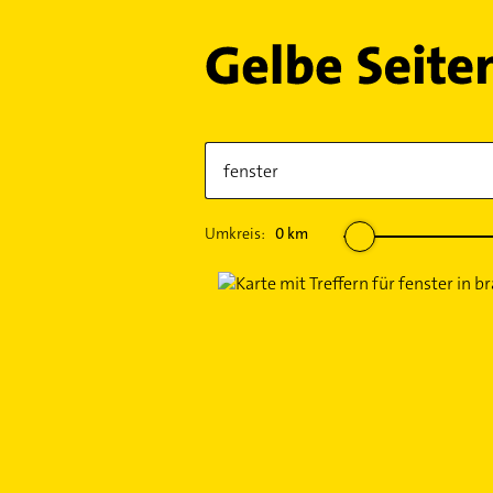
Umkreis:
0
km