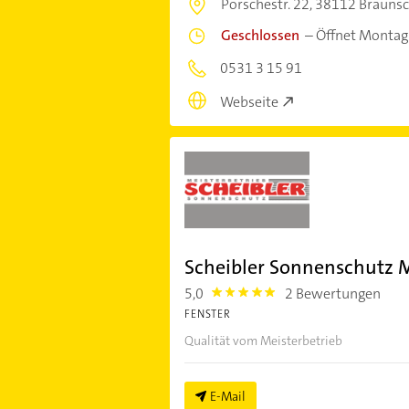
Porschestr. 22,
38112 Brauns
Geschlossen
–
Öffnet Montag
0531 3 15 91
Webseite
Scheibler Sonnenschutz M
5,0
2 Bewertungen
5.0
FENSTER
Qualität vom Meisterbetrieb
E-Mail