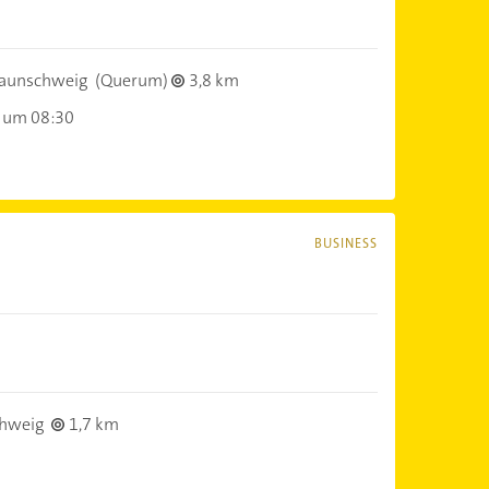
aunschweig
(Querum)
3,8 km
 um 08:30
BUSINESS
hweig
1,7 km