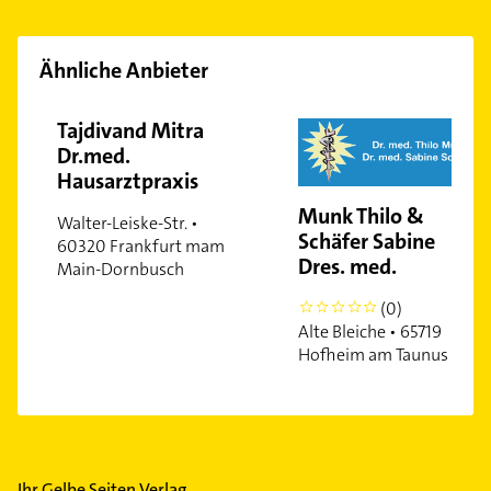
Nordend-Ost
Nordend-West
Ähnliche Anbieter
Oberrad
Ostend
Tajdivand Mitra
Preungesheim
Dr.med.
Rödelheim
Hausarztpraxis
Riederwald
Munk Thilo &
Walter-Leiske-Str. •
Sachsenhausen
Schäfer Sabine
60320 Frankfurt mam
Dres. med.
Schwanheim
Main-Dornbusch
Sossenheim
(0)
0
Unterliederbach
Alte Bleiche • 65719
Hofheim am Taunus
Westend-Nord
Westend-Süd
Ihr Gelbe Seiten Verlag