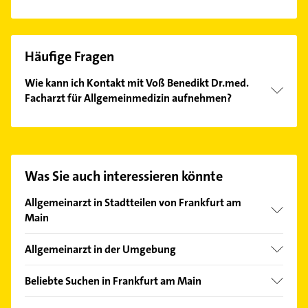
Häufige Fragen
Wie kann ich Kontakt mit Voß Benedikt Dr.med.
Facharzt für Allgemeinmedizin aufnehmen?
Es ist sehr einfach Kontakt mit Voß Benedikt Dr.med.
Facharzt für Allgemeinmedizin aufzunehmen.
Einfach die passenden Kontaktmöglichkeiten wie
Adresse oder Mail in unserem Kontaktdaten-Bereich
Was Sie auch interessieren könnte
auswählen. Hier finden Sie alle
Kontaktdaten
.
Allgemeinarzt in Stadtteilen von Frankfurt am
Main
Bergen-Enkheim
Allgemeinarzt in der Umgebung
Bockenheim
Hattersheim am Main
Bornheim
Beliebte Suchen in Frankfurt am Main
Hofheim am Taunus
Dornbusch
Immobilien