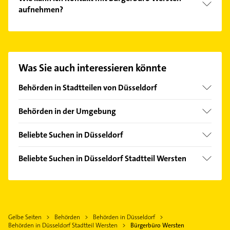
aufnehmen?
Es ist sehr einfach Kontakt mit Bürgerbüro Wersten
aufzunehmen. Einfach die passenden
Kontaktmöglichkeiten wie Adresse oder Mail in
unserem Kontaktdaten-Bereich auswählen. Hier
Was Sie auch interessieren könnte
finden Sie alle
Kontaktdaten
.
Behörden in Stadtteilen von Düsseldorf
Altstadt
Behörden in der Umgebung
Benrath
Neuss
Bilk
Beliebte Suchen in Düsseldorf
Ratingen
Derendorf
Immobilien
Solingen
Beliebte Suchen in Düsseldorf Stadtteil Wersten
Eller
Immobilienmakler
Mönchengladbach
Schreiner
Flingern Nord
Rohrreinigung
Mülheim an der Ruhr
Elektroinstallation
Flingern Süd
Putzfrau
Duisburg
Elektriker
Friedrichstadt
Gebäudereinigung
Wuppertal
Gelbe Seiten
Behörden
Behörden in Düsseldorf
Elektro Reparatur
Garath
Elektroinstallation
Behörden in Düsseldorf Stadtteil Wersten
Bürgerbüro Wersten