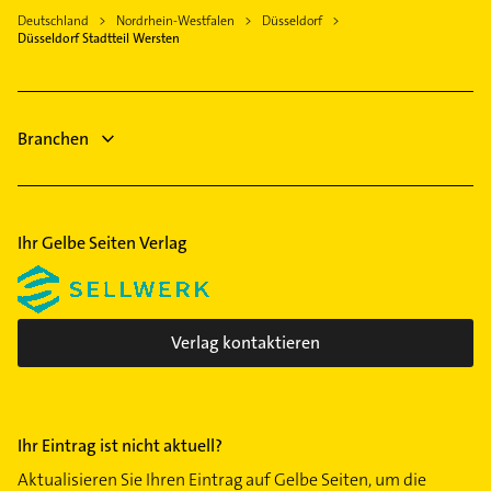
Steuerberater
Gerresheim
Elektriker
Deutschland
Nordrhein-Westfalen
Düsseldorf
Rechtsanwalt
Düsseldorf Stadtteil Wersten
Hamm
Elektro Reparatur
Dachdecker
Oberbilk
Steuerberater
Heizung & Sanitär
Oberkassel
Kammerjäger
Lüftungsanlagen
Pempelfort
Branchen
Heizungsbauer
Rath
Stadtmitte
Stockum
Ihr Gelbe Seiten Verlag
Unterbilk
Verlag kontaktieren
Ihr Eintrag ist nicht aktuell?
Aktualisieren Sie Ihren Eintrag auf Gelbe Seiten, um die