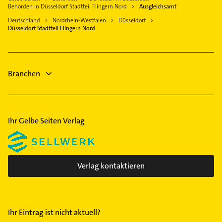
Essen
Steuerberater
Hamm
Behörden in Düsseldorf Stadtteil Flingern Nord
Ausgleichsamt
Elektriker
Bauunternehmen
Oberbilk
Deutschland
Nordrhein-Westfalen
Düsseldorf
Elektro Reparatur
Rechtsanwalt
Düsseldorf Stadtteil Flingern Nord
Oberkassel
Steuerberater
Putzfrau
Pempelfort
Kammerjäger
Gebäudereinigung
Rath
Heizung & Sanitär
Branchen
Stadtmitte
Lüftungsanlagen
Stockum
Unterbilk
Wersten
Ihr Gelbe Seiten Verlag
Verlag kontaktieren
Ihr Eintrag ist nicht aktuell?