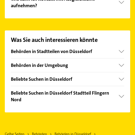
aufnehmen?
Es ist sehr einfach Kontakt mit Ausgleichsamt
aufzunehmen. Einfach die passenden
Kontaktmöglichkeiten wie Adresse oder Mail in
unserem Kontaktdaten-Bereich auswählen. Hier
Was Sie auch interessieren könnte
finden Sie alle
Kontaktdaten
.
Behörden in Stadtteilen von Düsseldorf
Altstadt
Behörden in der Umgebung
Benrath
Ratingen
Bilk
Beliebte Suchen in Düsseldorf
Neuss
Derendorf
Immobilien
Solingen
Beliebte Suchen in Düsseldorf Stadtteil Flingern
Eller
Immobilienmakler
Nord
Mülheim an der Ruhr
Flingern Süd
Rohrreinigung
Duisburg
Elektroinstallation
Friedrichstadt
Putzfrau
Mönchengladbach
Elektriker
Garath
Gebäudereinigung
Wuppertal
Elektro Reparatur
Gerresheim
Elektroinstallation
Gelbe Seiten
Behörden
Behörden in Düsseldorf