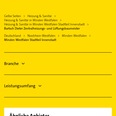
Hille
Hausarzt
Hasenkamp
Klempner
Vlotho
Allgemeinarzt
Kutenhausen
Gasinstallateur
Gelbe Seiten
Heizung & Sanitär
Rinteln
Arzt
Leteln
Heizung & Sanitär in Minden Westfalen
Sanitärinstallation
Nienstädt bei Stadthagen
Bauunternehmen
Heizung & Sanitär in Minden Westfalen Stadtteil Innenstadt
Meißen
Bauunternehmen
Bartsch Dieter Zentralheizungs- und Lüftungsbaumeister
Hüllhorst
Elektroinstallation
Minderheide
Immobilien
Deutschland
Nordrhein-Westfalen
Minden Westfalen
Elektriker
Minden Westfalen Stadtteil Innenstadt
Päpinghausen
Immobilienmakler
Elektro Reparatur
Stemmer
Immobilien
Todtenhausen
Immobilienmakler
Branche
Leistungsumfang
Ähnliche Anbieter