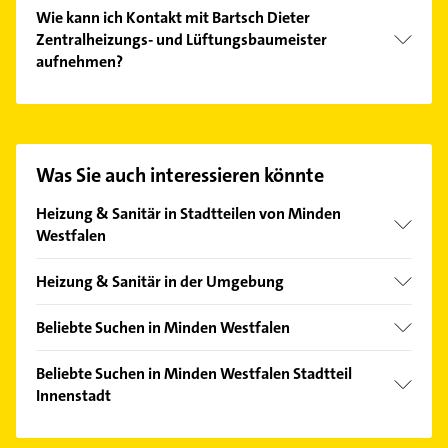
Wie kann ich Kontakt mit Bartsch Dieter
Zentralheizungs- und Lüftungsbaumeister
aufnehmen?
Es ist sehr einfach Kontakt mit Bartsch Dieter
Zentralheizungs- und Lüftungsbaumeister
aufzunehmen. Einfach die passenden
Kontaktmöglichkeiten wie Adresse oder Mail in
Was Sie auch interessieren könnte
unserem Kontaktdaten-Bereich auswählen. Hier
finden Sie alle
Kontaktdaten
.
Heizung & Sanitär in Stadtteilen von Minden
Westfalen
Aminghausen
Heizung & Sanitär in der Umgebung
Bölhorst
Porta Westfalica
Dützen
Beliebte Suchen in Minden Westfalen
Bückeburg
Dankersen
Rohrreinigung
Petershagen Weser
Beliebte Suchen in Minden Westfalen Stadtteil
Häverstädt
Gartenbau & Landschaftsbau
Innenstadt
Bad Oeynhausen
Haddenhausen
Bestatter
Obernkirchen
Steuerberater
Hahlen
Steuerberater