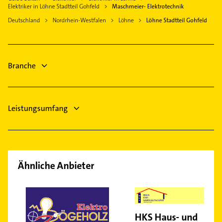
Kanalreinigung
Steuerberater
Elektriker in Löhne Stadtteil Gohfeld
Maschmeier- Elektrotechnik
Hüllhorst
Steuerberater
Rechtsanwalt
Deutschland
Nordrhein-Westfalen
Löhne
Löhne Stadtteil Gohfeld
Enger Westfalen
Rechtsanwalt
Phoniatrie
Porta Westfalica
Phoniatrie
Logopädie
Logopädie
Immobilien
Branche
Immobilien
Immobilienmakler
Leistungsumfang
Ähnliche Anbieter
HKS Haus- und