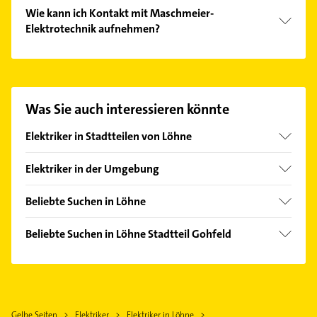
Wie kann ich Kontakt mit Maschmeier-
Elektrotechnik aufnehmen?
Es ist sehr einfach Kontakt mit Maschmeier-
Elektrotechnik aufzunehmen. Einfach die passenden
Kontaktmöglichkeiten wie Adresse oder Mail in
unserem Kontaktdaten-Bereich auswählen. Hier
Was Sie auch interessieren könnte
finden Sie alle
Kontaktdaten
.
Elektriker in Stadtteilen von Löhne
Mennighüffen
Elektriker in der Umgebung
Obernbeck
Bad Oeynhausen
Ulenburg
Beliebte Suchen in Löhne
Kirchlengern
Klempner
Hiddenhausen
Beliebte Suchen in Löhne Stadtteil Gohfeld
Gasinstallateur
Herford
Klempner
Sanitärinstallation
Vlotho
Sanitärinstallation
Maler
Bünde
Maler
Kanalreinigung
Bad Salzuflen
Gelbe Seiten
Elektriker
Elektriker in Löhne