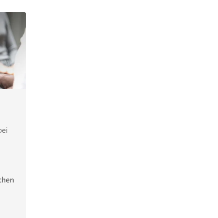
bei
ichen