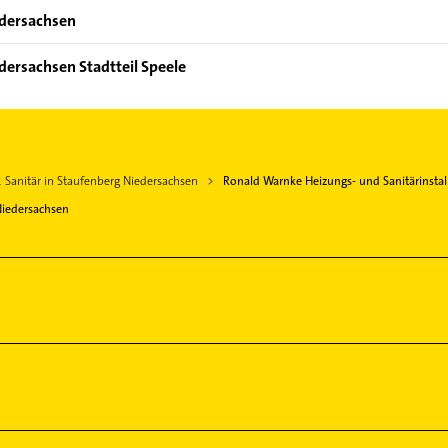
edersachsen
dersachsen Stadtteil Speele
 Sanitär in Staufenberg Niedersachsen
Ronald Warnke Heizungs- und Sanitärinstal
Niedersachsen