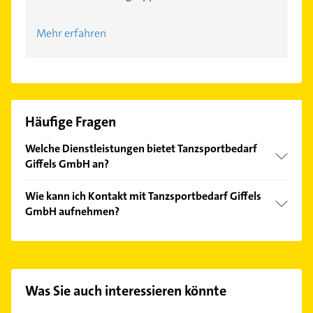
Mehr erfahren
Häufige Fragen
Welche Dienstleistungen bietet Tanzsportbedarf
Giffels GmbH an?
Folgende Leistungen werden angeboten:
Wie kann ich Kontakt mit Tanzsportbedarf Giffels
Accessoires, Auslaufartikel, Ballettbekleidung,
GmbH aufnehmen?
Dance Sneaker und Pflegemittel.
Es ist sehr einfach Kontakt mit Tanzsportbedarf
Giffels GmbH aufzunehmen. Einfach die passenden
Kontaktmöglichkeiten wie Adresse oder Mail in
unserem Kontaktdaten-Bereich auswählen. Hier
Was Sie auch interessieren könnte
finden Sie alle
Kontaktdaten
.