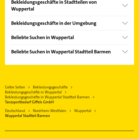
Bekleidungsgeschäfte in Stadtteilen von
Wuppertal
Cronenberg
Bekleidungsgeschäfte in der Umgebung
Elberfeld
Schwelm
Langerfeld
Beliebte Suchen in Wuppertal
Remscheid
Ronsdorf
Putzfrau
Wülfrath
Beliebte Suchen in Wuppertal Stadtteil Barmen
Vohwinkel
Gebäudereinigung
Sprockhövel
Bestatter
Bauunternehmen
Gevelsberg
Physikalische Therapie
Bestatter
Solingen
Physiotherapie
Heizung & Sanitär
Velbert
Gelbe Seiten
Bekleidungsgeschäfte
Krankengymnastik
Lüftungsanlagen
Bekleidungsgeschäfte in Wuppertal
Ennepetal
Fensterbauer
Bekleidungsgeschäfte in Wuppertal Stadtteil Barmen
Heizungsbauer
Tanzsportbedarf Giffels GmbH
Radevormwald
Fenster
Heizungsfirmen
Deutschland
Nordrhein-Westfalen
Wuppertal
Wermelskirchen
Schreiner
Wuppertal Stadtteil Barmen
Dachdecker
Heizung & Sanitär
Zahnarzt
Lüftungsanlagen