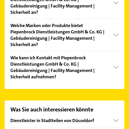
Gebäudereinigung | Facility Management |
Sicherheit an?
Folgende Leistungen werden angeboten: Facility
Welche Marken oder Produkte bietet
Management, Gebäudereinigung, Instandhaltung,
Piepenbrock Dienstleistungen GmbH & Co. KG |
Sicherheitsdienst und Winterdienst.
Gebäudereinigung | Facility Management |
Sicherheit an?
Das Angebot umfasst unter anderem Piepenbrock
Wie kann ich Kontakt mit Piepenbrock
Facility Management, Piepenbrock
Dienstleistungen GmbH & Co. KG |
Gebäudereinigung, Piepenbrock Instandhaltung,
Gebäudereinigung | Facility Management |
Piepenbrock Sicherheit und Piepenbrock
Sicherheit aufnehmen?
Technischer Gebäudeservice.
Es ist sehr einfach Kontakt mit Piepenbrock
Dienstleistungen GmbH & Co. KG |
Gebäudereinigung | Facility Management |
Sicherheit aufzunehmen. Einfach die passenden
Was Sie auch interessieren könnte
Kontaktmöglichkeiten wie Adresse oder Mail in
unserem Kontaktdaten-Bereich auswählen. Hier
Dienstleister in Stadtteilen von Düsseldorf
finden Sie alle
Kontaktdaten
.