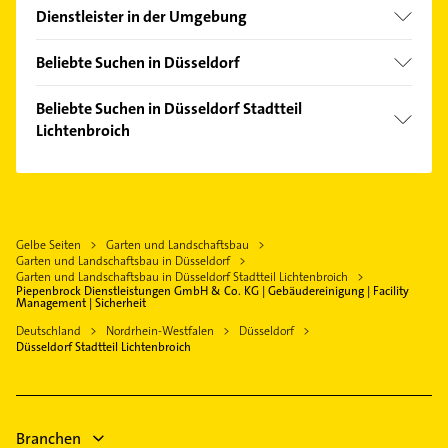
Unterrath
Dienstleister in der Umgebung
Duisburg
Beliebte Suchen in Düsseldorf
Moers
Schreiner
Essen
Beliebte Suchen in Düsseldorf Stadtteil
Kammerjäger
Lichtenbroich
Wuppertal
Dachdecker
Rommerskirchen
Putzfrau
Kanalreinigung
Gebäudereinigung
Rohrreinigung
Immobilien
Bauunternehmen
Gelbe Seiten
Garten und Landschaftsbau
Immobilienmakler
Garten und Landschaftsbau in Düsseldorf
Putzfrau
Steuerberater
Garten und Landschaftsbau in Düsseldorf Stadtteil Lichtenbroich
Piepenbrock Dienstleistungen GmbH & Co. KG | Gebäudereinigung | Facility
Gebäudereinigung
Management | Sicherheit
Maler
Immobilien
Deutschland
Nordrhein-Westfalen
Düsseldorf
Hausarzt
Düsseldorf Stadtteil Lichtenbroich
Immobilienmakler
Allgemeinarzt
Arzt
Branchen