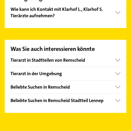
Wie kann ich Kontakt mit Klarhof L., Klarhof S.
Tierärzte aufnehmen?
Es ist sehr einfach Kontakt mit Klarhof L., Klarhof S.
Tierärzte aufzunehmen. Einfach die passenden
Kontaktmöglichkeiten wie Adresse oder Mail in
unserem Kontaktdaten-Bereich auswählen. Hier
Was Sie auch interessieren könnte
finden Sie alle
Kontaktdaten
.
Tierarzt in Stadtteilen von Remscheid
Lüttringhausen
Tierarzt in der Umgebung
Süd
Radevormwald
Beliebte Suchen in Remscheid
Wermelskirchen
Putzfrau
Wuppertal
Beliebte Suchen in Remscheid Stadtteil Lennep
Gebäudereinigung
Schwelm
Bauunternehmen
Dachdecker
Solingen
Zahnarzt
Zahnarzt
Wipperfürth
Phoniatrie
Fensterbauer