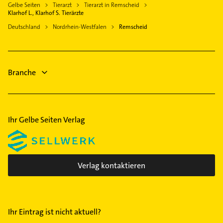
Ennepetal
Gelbe Seiten
Tierarzt
Tierarzt in Remscheid
Logopädie
Fenster
Klarhof L., Klarhof S. Tierärzte
Gevelsberg
Maler
Rechtsanwalt
Deutschland
Nordrhein-Westfalen
Remscheid
Kürten
Rechtsanwalt
Ärztehaus
Breckerfeld
Hausarzt
Hausarzt
Allgemeinarzt
Allgemeinarzt
Branche
Arzt
Immobilien
Ihr Gelbe Seiten Verlag
Verlag kontaktieren
Ihr Eintrag ist nicht aktuell?