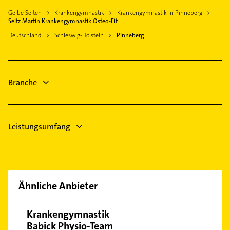
Rechtsanwalt
Bönningstedt
Gelbe Seiten
Krankengymnastik
Krankengymnastik in Pinneberg
Ärztehaus
Wedel
Seitz Martin Krankengymnastik Osteo-Fit
Hausarzt
Uetersen
Deutschland
Schleswig-Holstein
Pinneberg
Allgemeinarzt
Quickborn Kreis Pinneberg
Arzt
Norderstedt
Steuerberater
Ellerau Holstein
Branche
Bestatter
Schreiner
Leistungsumfang
Ähnliche Anbieter
Krankengymnastik
Babick Physio-Team