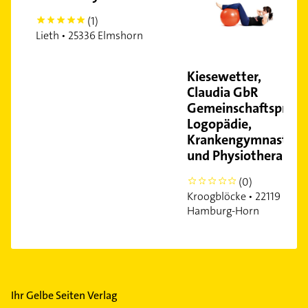
(1)
5
Lieth • 25336 Elmshorn
Kiesewetter,
Claudia GbR
Gemeinschaftspraxi
Logopädie,
Krankengymnastik
und Physiotherapie
(0)
0
Kroogblöcke • 22119
Hamburg-Horn
Ihr Gelbe Seiten Verlag