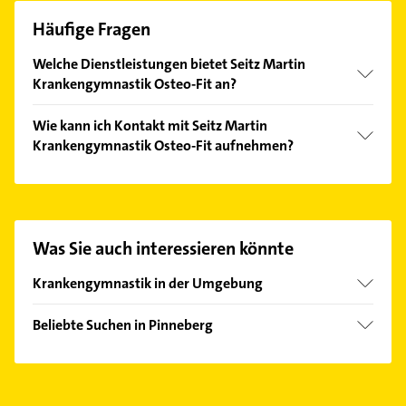
Häufige Fragen
Welche Dienstleistungen bietet Seitz Martin
Krankengymnastik Osteo-Fit an?
Folgende Leistungen werden angeboten:
Wie kann ich Kontakt mit Seitz Martin
Behandlung von traumatischen und degenerativen
Krankengymnastik Osteo-Fit aufnehmen?
Funktionsstörungen, Bewegungsapparat, Cranio-
Mandibuläre Dysfunktion, Eisbehandlung und
Es ist sehr einfach Kontakt mit Seitz Martin
Elektrotherapie.
Krankengymnastik Osteo-Fit aufzunehmen. Einfach
die passenden Kontaktmöglichkeiten wie Adresse
oder Mail in unserem Kontaktdaten-Bereich
Was Sie auch interessieren könnte
auswählen. Hier finden Sie alle
Kontaktdaten
.
Krankengymnastik in der Umgebung
Rellingen
Beliebte Suchen in Pinneberg
Halstenbek Holstein
Phoniatrie
Schenefeld
Logopädie
Tornesch