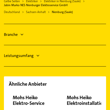
Gelbe Seiten
Elektriker
Elektriker in Nienburg (Saale)
Heizungsfirmen
Aken (Elbe)
Jabin Marko NES Nienburger Elektroservice GmbH
Bauunternehmen
Schönebeck (Elbe)
Deutschland
Sachsen-Anhalt
Nienburg (Saale)
Physikalische Therapie
Aschersleben Sachsen Anhalt
Physiotherapie
Gerbstedt
Krankengymnastik
Südliches Anhalt
Branche
Immobilien
Immobilienmakler
Leistungsumfang
Ähnliche Anbieter
Mohs Heiko
Mohs Heiko
Elektro-Service
Elektroinstallation