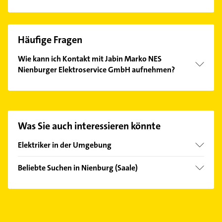
Häufige Fragen
Wie kann ich Kontakt mit Jabin Marko NES
Nienburger Elektroservice GmbH aufnehmen?
Es ist sehr einfach Kontakt mit Jabin Marko NES
Nienburger Elektroservice GmbH aufzunehmen.
Einfach die passenden Kontaktmöglichkeiten wie
Adresse oder Mail in unserem Kontaktdaten-Bereich
Was Sie auch interessieren könnte
auswählen. Hier finden Sie alle
Kontaktdaten
.
Elektriker in der Umgebung
Bernburg (Saale)
Beliebte Suchen in Nienburg (Saale)
Staßfurt
Heizung & Sanitär
Hecklingen
Lüftungsanlagen
Köthen (Anhalt)
Heizungsbauer
Könnern