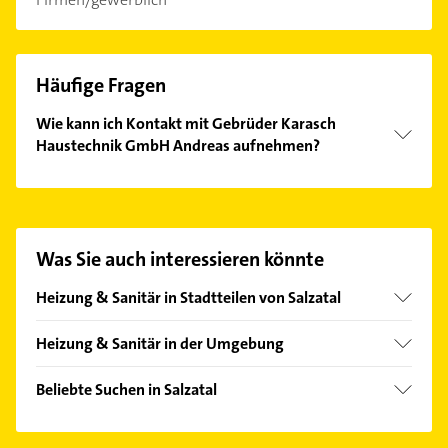
Häufige Fragen
Wie kann ich Kontakt mit Gebrüder Karasch
Haustechnik GmbH Andreas aufnehmen?
Es ist sehr einfach Kontakt mit Gebrüder Karasch
Haustechnik GmbH Andreas aufzunehmen. Einfach
die passenden Kontaktmöglichkeiten wie Adresse
oder Mail in unserem Kontaktdaten-Bereich
Was Sie auch interessieren könnte
auswählen. Hier finden Sie alle
Kontaktdaten
.
Heizung & Sanitär in Stadtteilen von Salzatal
Schiepzig
Heizung & Sanitär in der Umgebung
Schochwitz
Teutschenthal
Trebitz
Beliebte Suchen in Salzatal
Wettin-Löbejün
Physikalische Therapie
Halle (Saale)