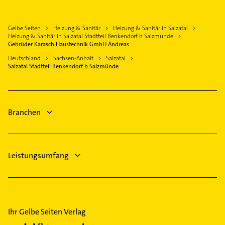
Physiotherapie
Petersberg bei Halle Saale
Krankengymnastik
Bad Lauchstädt, Goethestadt
Gelbe Seiten
Heizung & Sanitär
Heizung & Sanitär in Salzatal
Zahnarzt
Könnern
Heizung & Sanitär in Salzatal Stadtteil Benkendorf b Salzmünde
Maler
Gebrüder Karasch Haustechnik GmbH Andreas
Schkopau
Arzt
Deutschland
Sachsen-Anhalt
Salzatal
Gerbstedt
Salzatal Stadtteil Benkendorf b Salzmünde
Immobilien
Lutherstadt Eisleben
Immobilienmakler
Südliches Anhalt
Steuerberater
Branchen
Rechtsanwalt
Leistungsumfang
Ihr Gelbe Seiten Verlag