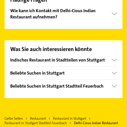
Wie kann ich Kontakt mit Delhi-Cious Indian
Restaurant aufnehmen?
Es ist sehr einfach Kontakt mit Delhi-Cious Indian
Restaurant aufzunehmen. Einfach die passenden
Kontaktmöglichkeiten wie Adresse oder Mail in
unserem Kontaktdaten-Bereich auswählen. Hier
Was Sie auch interessieren könnte
finden Sie alle
Kontaktdaten
.
Indisches Restaurant in Stadtteilen von Stuttgart
Dürrlewang
Beliebte Suchen in Stuttgart
Elektroinstallation
Beliebte Suchen in Stuttgart Stadtteil Feuerbach
Elektriker
Elektroinstallation
Elektro Reparatur
Elektriker
Klempner
Elektro Reparatur
Gasinstallateur
Gelbe Seiten
Restaurant
Restaurant in Stuttgart
Klempner
Sanitärinstallation
Restaurant in Stuttgart Stadtteil Feuerbach
Delhi-Cious Indian Restaurant