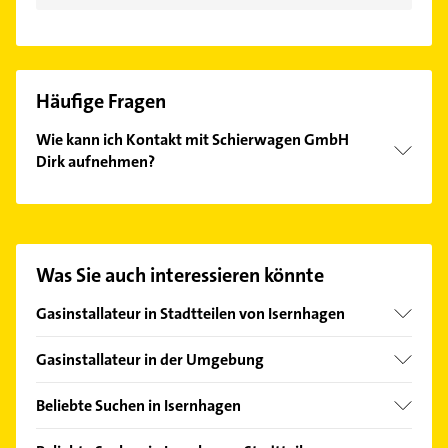
Häufige Fragen
Wie kann ich Kontakt mit Schierwagen GmbH
Dirk aufnehmen?
Es ist sehr einfach Kontakt mit Schierwagen GmbH
Dirk aufzunehmen. Einfach die passenden
Kontaktmöglichkeiten wie Adresse oder Mail in
unserem Kontaktdaten-Bereich auswählen. Hier
Was Sie auch interessieren könnte
finden Sie alle
Kontaktdaten
.
Gasinstallateur in Stadtteilen von Isernhagen
Altwarmbüchen
Gasinstallateur in der Umgebung
Langenhagen
Beliebte Suchen in Isernhagen
Burgwedel
Rohrreinigung