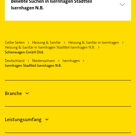
Hannover
Beliebte Suchen in Isernhagen Stadtteil
Elektroinstallation
Isernhagen N.B.
Wedemark
Elektriker
Garbsen
Immobilien
Elektro Reparatur
Burgdorf Kreis Hannover
Immobilienmakler
Immobilien
Seelze
Steuerberater
Immobilienmakler
Gelbe Seiten
Heizung & Sanitär
Heizung & Sanitär in Isernhagen
Lehrte
Physikalische Therapie
Heizung & Sanitär in Isernhagen Stadtteil Isernhagen N.B.
Putzfrau
Hemmingen Hannover
Physiotherapie
Schierwagen GmbH Dirk
Gebäudereinigung
Laatzen
Krankengymnastik
Deutschland
Niedersachsen
Isernhagen
Gartenbau & Landschaftsbau
Isernhagen Stadtteil Isernhagen N.B.
Kammerjäger
Kammerjäger
Heizung & Sanitär
Lüftungsanlagen
Branche
Heizungsbauer
Leistungsumfang