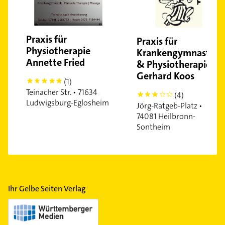
Praxis für
Praxis für
Physiotherapie
Krankengymnastik
Annette Fried
& Physiotherapie
Gerhard Koos
(1)
5
Teinacher Str. • 71634
(4)
3
Ludwigsburg-Eglosheim
Jörg-Ratgeb-Platz •
74081 Heilbronn-
Sontheim
Ihr Gelbe Seiten Verlag