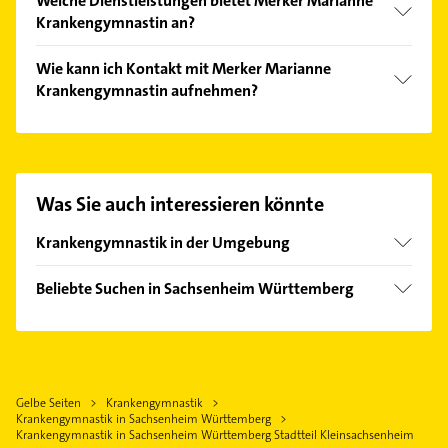
Welche Dienstleistungen bietet Merker Marianne
Krankengymnastin an?
Folgende Leistungen werden angeboten:
Wie kann ich Kontakt mit Merker Marianne
Lymphdrainage, krankengymnastik, massage,
Krankengymnastin aufnehmen?
Fußreflexzonentherapie und Cranio-sacrale-
Therapie.
Es ist sehr einfach Kontakt mit Merker Marianne
Krankengymnastin aufzunehmen. Einfach die
passenden Kontaktmöglichkeiten wie Adresse oder
Mail in unserem Kontaktdaten-Bereich auswählen.
Was Sie auch interessieren könnte
Hier finden Sie alle
Kontaktdaten
.
Krankengymnastik in der Umgebung
Bietigheim-Bissingen
Beliebte Suchen in Sachsenheim Württemberg
Besigheim
Elektroinstallation
Tamm
Elektriker
Markgröningen
Elektro Reparatur
Bönnigheim
Gelbe Seiten
Krankengymnastik
Zahnarzt
Asperg
Krankengymnastik in Sachsenheim Württemberg
Hausarzt
Krankengymnastik in Sachsenheim Württemberg Stadtteil Kleinsachsenheim
Freiberg am Neckar