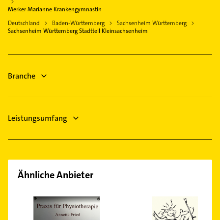
Allgemeinarzt
Merker Marianne Krankengymnastin
Vaihingen an der Enz
Arzt
Deutschland
Baden-Württemberg
Sachsenheim Württemberg
Möglingen Kreis Ludwigsburg Württemberg
Sachsenheim Württemberg Stadtteil Kleinsachsenheim
Gartenbau & Landschaftsbau
Brackenheim
Heizung & Sanitär
Lüftungsanlagen
Branche
Leistungsumfang
Ähnliche Anbieter