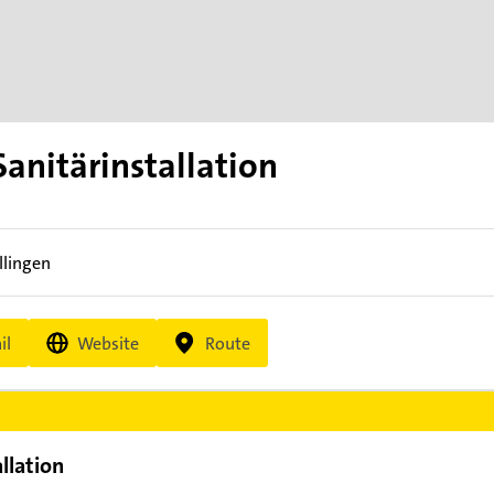
anitärinstallation
llingen
il
Website
Route
llation