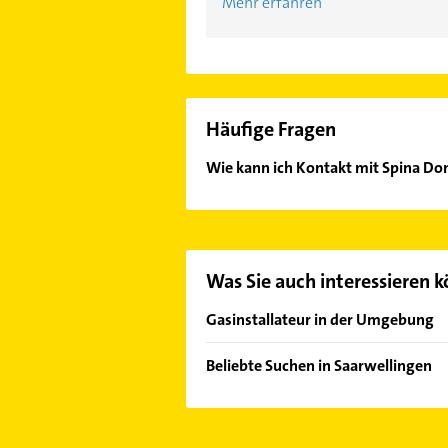
Mehr erfahren
Häufige Fragen
Wie kann ich Kontakt mit Spina Do
Es ist sehr einfach Kontakt mit Sp
Adresse oder Mail in unserem Konta
Was Sie auch interessieren 
Gasinstallateur in der Umgebung
Schwalbach Saar
Beliebte Suchen in Saarwellingen
Saarlouis
Elektroinstallation
Dillingen /Saar
Elektriker
Wallerfangen