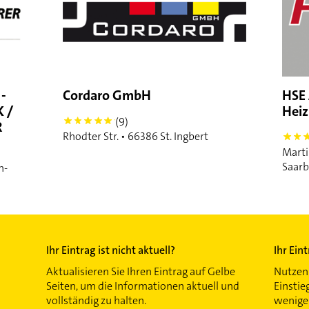
-
Cordaro GmbH
HSE
 /
Heiz
(9)
5
R
Rhodter Str. • 66386 St. Ingbert
5
Marti
Saarb
h-
Ihr Eintrag ist nicht aktuell?
Ihr Ein
Aktualisieren Sie Ihren Eintrag auf Gelbe
Nutzen 
Seiten, um die Informationen aktuell und
Einstie
vollständig zu halten.
wenigen