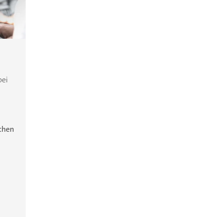
bei
ichen