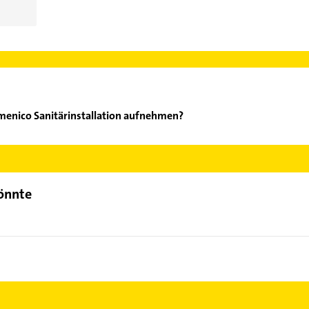
menico Sanitärinstallation aufnehmen?
ina Domenico Sanitärinstallation aufzunehmen. Einfach die passe
ktdaten-Bereich auswählen. Hier finden Sie alle
Kontaktdaten
.
könnte