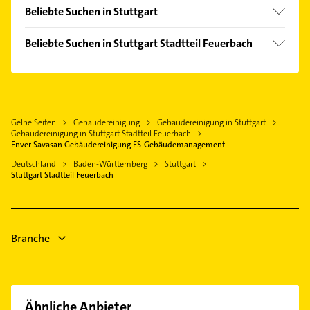
Korntal-Münchingen
Degerloch
Beliebte Suchen in Stuttgart
Kornwestheim
Fasanenhof
Kammerjäger
Ditzingen
Beliebte Suchen in Stuttgart Stadtteil Feuerbach
Heumaden
Rohrreinigung
Gerlingen
Phoniatrie
Hofen
Kanalreinigung
Fellbach
Logopädie
Möhringen
Rechtsanwalt
Ludwigsburg Württemberg
Rechtsanwalt
Mitte
Phoniatrie
Asperg
Gelbe Seiten
Gebäudereinigung
Gebäudereinigung in Stuttgart
Klempner
Neugereut
Logopädie
Gebäudereinigung in Stuttgart Stadtteil Feuerbach
Remseck am Neckar
Sanitärinstallation
Enver Savasan Gebäudereinigung ES-Gebäudemanagement
Nord
Klempner
Markgröningen
Zahnarzt
Deutschland
Baden-Württemberg
Stuttgart
Ost
Gasinstallateur
Stuttgart Stadtteil Feuerbach
Leonberg Württemberg
Bauunternehmen
Rot
Sanitärinstallation
Steuerberater
Süd
Zahnarzt
Gartenbau & Landschaftsbau
Sommerrain
Branche
Physikalische Therapie
Steinhaldenfeld
Untertürkheim
Vaihingen
Wangen
Ähnliche Anbieter