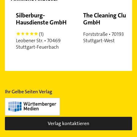
Weilimdorf
West
Silberburg-
The Cleaning Club
Hausdienste GmbH
GmbH
Zazenhausen
Zuffenhausen
(1)
Forststraße • 70193
5
Leobener Str. • 70469
Stuttgart-West
Stuttgart-Feuerbach
Ihr Gelbe Seiten Verlag
Verlag kontaktieren