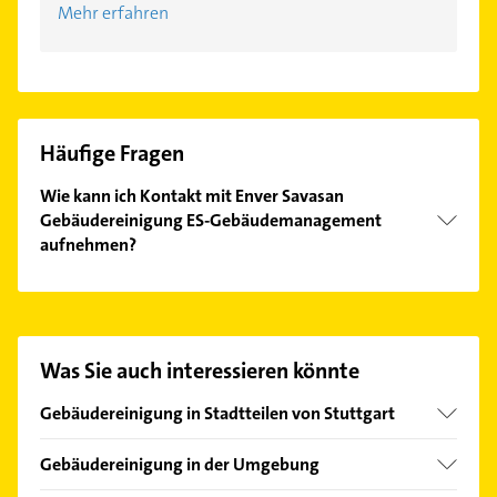
Mehr erfahren
Häufige Fragen
Wie kann ich Kontakt mit Enver Savasan
Gebäudereinigung ES-Gebäudemanagement
aufnehmen?
Es ist sehr einfach Kontakt mit Enver Savasan
Gebäudereinigung ES-Gebäudemanagement
aufzunehmen. Einfach die passenden
Kontaktmöglichkeiten wie Adresse oder Mail in
Was Sie auch interessieren könnte
unserem Kontaktdaten-Bereich auswählen. Hier
finden Sie alle
Kontaktdaten
.
Gebäudereinigung in Stadtteilen von Stuttgart
Bad Cannstatt
Gebäudereinigung in der Umgebung
Botnang