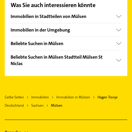
unserem Kontaktdaten-Bereich auswählen. Hier
Was Sie auch interessieren könnte
finden Sie alle
Kontaktdaten
.
Immobilien in Stadtteilen von Mülsen
Mülsen St Micheln
Immobilien in der Umgebung
Lichtenstein /Sachsen
Beliebte Suchen in Mülsen
Zwickau
Bauunternehmen
Sankt Egidien
Beliebte Suchen in Mülsen Stadtteil Mülsen St
Zahnarzt
Niclas
Oelsnitz /Erzgebirge
Maler
Lugau /Erzgebirge
Bauunternehmen
Fensterbauer
Glauchau
Elektroinstallation
Fenster
Lichtentanne
Elektriker
Physikalische Therapie
Gelbe Seiten
Immobilien
Immobilien in Mülsen
Hagen Tronje
Stollberg /Erzgebirge
Elektro Reparatur
Physiotherapie
Deutschland
Sachsen
Mülsen
Hohenstein-Ernstthal
Fensterbauer
Krankengymnastik
Schneeberg
Fenster
Klempner
Gasinstallateur