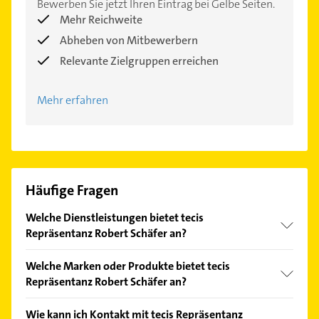
Bewerben Sie jetzt Ihren Eintrag bei Gelbe Seiten.
Mehr Reichweite
Abheben von Mitbewerbern
Relevante Zielgruppen erreichen
Mehr erfahren
Häufige Fragen
Welche Dienstleistungen bietet tecis
Repräsentanz Robert Schäfer an?
Folgende Leistungen werden angeboten:
Welche Marken oder Produkte bietet tecis
Finanzberatung, Finanzplanung,
Repräsentanz Robert Schäfer an?
Versicherungsberatung, Investmentberatung und
Vermögensaufbau.
Das Angebot umfasst unter anderem
Wie kann ich Kontakt mit tecis Repräsentanz