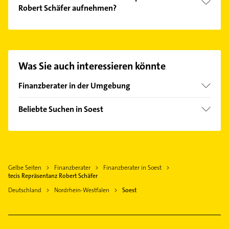
Finanzberatung, Altersvorsorge, Investment,
Robert Schäfer aufnehmen?
Vermögensaufbau und Immobilienfinanzierung.
Es ist sehr einfach Kontakt mit tecis Repräsentanz
Robert Schäfer aufzunehmen. Einfach die
passenden Kontaktmöglichkeiten wie Adresse oder
Mail in unserem Kontaktdaten-Bereich auswählen.
Was Sie auch interessieren könnte
Hier finden Sie alle
Kontaktdaten
.
Finanzberater in der Umgebung
Welver
Beliebte Suchen in Soest
Werl
Steuerberater
Anröchte
Heizung & Sanitär
Erwitte
Lüftungsanlagen
Arnsberg
Gelbe Seiten
Finanzberater
Finanzberater in Soest
Heizungsbauer
Lippstadt
tecis Repräsentanz Robert Schäfer
Heizungsfirmen
Beckum
Deutschland
Nordrhein-Westfalen
Soest
Dachdecker
Hamm Westfalen
Putzfrau
Ahlen Westfalen
Gebäudereinigung