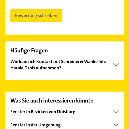
Bewertung schreiben
Häufige Fragen
Wie kann ich Kontakt mit Schreinerei Wanke Inh.
Harald Drols aufnehmen?
Es ist sehr einfach Kontakt mit Schreinerei Wanke
Inh. Harald Drols aufzunehmen. Einfach die
passenden Kontaktmöglichkeiten wie Adresse oder
Mail in unserem Kontaktdaten-Bereich auswählen.
Was Sie auch interessieren könnte
Hier finden Sie alle
Kontaktdaten
.
Fenster in Bezirken von Duisburg
Bezirk Duisburg-Mitte
Fenster in der Umgebung