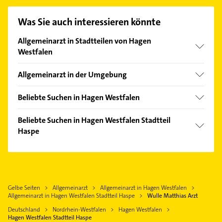
Kontaktmöglichkeiten wie Adresse oder Mail in
unserem Kontaktdaten-Bereich auswählen. Hier
Was Sie auch interessieren könnte
finden Sie alle
Kontaktdaten
.
Allgemeinarzt in Stadtteilen von Hagen
Westfalen
Boele
Allgemeinarzt in der Umgebung
Dahl
Wetter (Ruhr)
Hochschulviertel
Beliebte Suchen in Hagen Westfalen
Herdecke
Hohenlimburg
Lackiererei
Gevelsberg
Beliebte Suchen in Hagen Westfalen Stadtteil
Mittelstadt
Maler
Haspe
Ennepetal
Wehringhausen
Schreiner
Breckerfeld
Gartenbau & Landschaftsbau
Steuerberater
Schwelm
Maler
Rohrreinigung
Witten
Steuerberater
Phoniatrie
Gelbe Seiten
Allgemeinarzt
Allgemeinarzt in Hagen Westfalen
Sprockhövel
Immobilien
Allgemeinarzt in Hagen Westfalen Stadtteil Haspe
Wulle Matthias Arzt
Logopädie
Schwerte
Immobilienmakler
Deutschland
Nordrhein-Westfalen
Hagen Westfalen
Klempner
Radevormwald
Bestatter
Hagen Westfalen Stadtteil Haspe