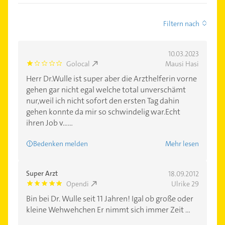
Filtern nach
10.03.2023
Golocal
Mausi Hasi
1.0
Herr Dr.Wulle ist super aber die Arzthelferin vorne
gehen gar nicht egal welche total unverschämt
nur,weil ich nicht sofort den ersten Tag dahin
gehen konnte da mir so schwindelig war.Echt
ihren Job v......
Bedenken melden
Mehr lesen
Super Arzt
18.09.2012
Opendi
Ulrike 29
5.0
Bin bei Dr. Wulle seit 11 Jahren! Igal ob große oder
kleine Wehwehchen Er nimmt sich immer Zeit ...