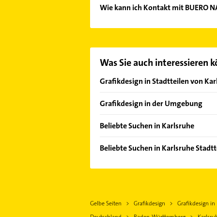
Wie kann ich Kontakt mit BUERO N
Es ist sehr einfach Kontakt mit B
Kontaktmöglichkeiten wie Adresse o
Was Sie auch interessieren 
Grafikdesign in Stadtteilen von Kar
Beiertheim-Bulach
Grafikdesign in der Umgebung
Bergwald
Stutensee
Grötzingen
Beliebte Suchen in Karlsruhe
Ettlingen
Grünwettersbach
Physikalische Therapie
Eggenstein-Leopoldshafen
Beliebte Suchen in Karlsruhe Stadtt
Grünwinkel
Physiotherapie
Weingarten (Baden)
Bauunternehmen
Hohenwettersbach
Krankengymnastik
Karlsbad
Hausarzt
Maxau
Kammerjäger
Rheinstetten
Allgemeinarzt
Neureut
Schreiner
Königsbach-Stein
Gelbe Seiten
Grafikdesign
Grafikdesign in
Arzt
Palmbach
Dachdecker
Keltern
Deutschland
Baden-Württemberg
Karlsru