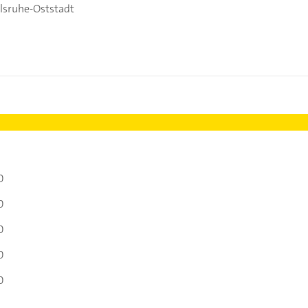
rlsruhe-Oststadt
0
0
0
0
0