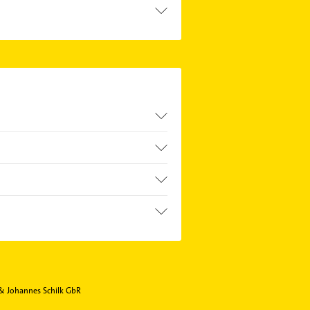
 die passenden
 Sie alle
Kontaktdaten
.
& Johannes Schilk GbR