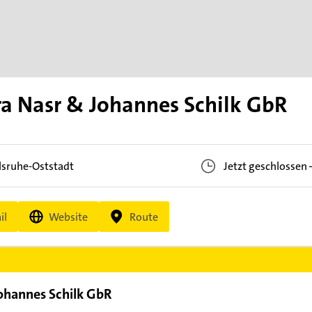
a Nasr & Johannes Schilk GbR
lsruhe-Oststadt
Jetzt geschlossen
il
Website
Route
ohannes Schilk GbR