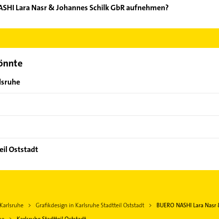
ASHI Lara Nasr & Johannes Schilk GbR aufnehmen?
UERO NASHI Lara Nasr & Johannes Schilk GbR aufzunehmen. Einfach
der Mail in unserem Kontaktdaten-Bereich auswählen. Hier finden
könnte
lsruhe
eil Oststadt
 Karlsruhe
Grafikdesign in Karlsruhe Stadtteil Oststadt
BUERO NASHI Lara Nasr 
he
Karlsruhe Stadtteil Oststadt