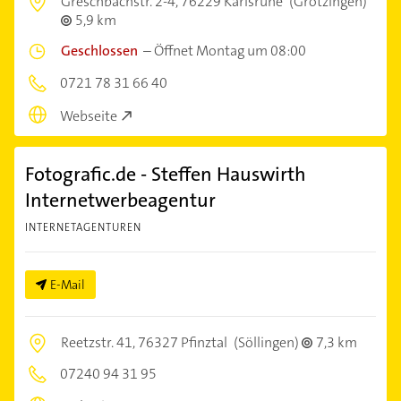
Greschbachstr. 2-4,
76229 Karlsruhe
(Grötzingen)
5,9 km
Geschlossen
–
Öffnet Montag um 08:00
0721 78 31 66 40
Webseite
Fotografic.de - Steffen Hauswirth
Internetwerbeagentur
INTERNETAGENTUREN
E-Mail
Reetzstr. 41,
76327 Pfinztal
(Söllingen)
7,3 km
07240 94 31 95