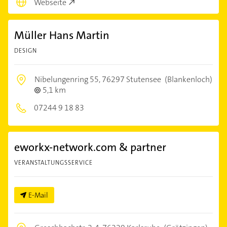
Webseite
Müller Hans Martin
DESIGN
Nibelungenring 55,
76297 Stutensee
(Blankenloch)
5,1 km
07244 9 18 83
eworkx-network.com & partner
VERANSTALTUNGSSERVICE
E-Mail