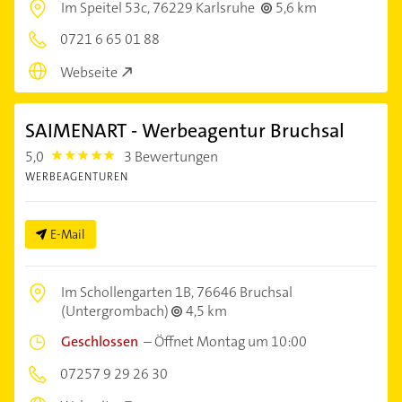
Im Speitel 53c,
76229 Karlsruhe
5,6 km
0721 6 65 01 88
Webseite
SAIMENART - Werbeagentur Bruchsal
5,0
3 Bewertungen
5.0
WERBEAGENTUREN
E-Mail
Im Schollengarten 1B,
76646 Bruchsal
(Untergrombach)
4,5 km
Geschlossen
–
Öffnet Montag um 10:00
07257 9 29 26 30