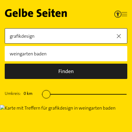
Finden
Umkreis:
0
km