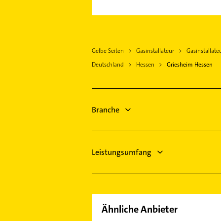
Weiterstadt
Elektroinstallation
Darmstadt
Elektriker
Pfungstadt
Elektro Reparatur
Nauheim Kreis Groß-Gerau
Gelbe Seiten
Gasinstallateur
Gasinstallate
Fensterbauer
Erzhausen
Deutschland
Hessen
Griesheim Hessen
Fenster
Mörfelden-Walldorf
Schreiner
Seeheim-Jugenheim
Lüftungsanlagen
Gernsheim
Heizungsbauer
Branche
Egelsbach
Heizungsfirmen
Steuerberater
Leistungsumfang
Ähnliche Anbieter