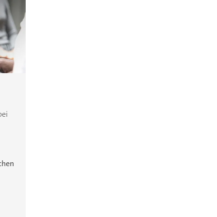
bei
ichen