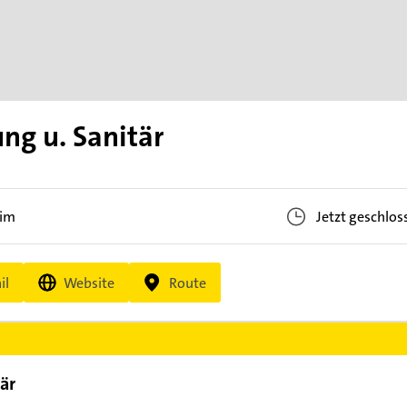
ng u. Sanitär
eim
Jetzt geschlos
il
Website
Route
är