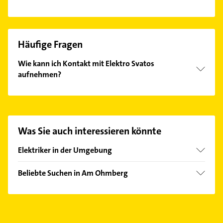
Häufige Fragen
Wie kann ich Kontakt mit Elektro Svatos
aufnehmen?
Es ist sehr einfach Kontakt mit Elektro Svatos
aufzunehmen. Einfach die passenden
Kontaktmöglichkeiten wie Adresse oder Mail in
unserem Kontaktdaten-Bereich auswählen. Hier
Was Sie auch interessieren könnte
finden Sie alle
Kontaktdaten
.
Elektriker in der Umgebung
Niederorschel
Beliebte Suchen in Am Ohmberg
Leinefelde-Worbis
Physikalische Therapie
Bad Lauterberg im Harz
Physiotherapie
Duderstadt
Krankengymnastik