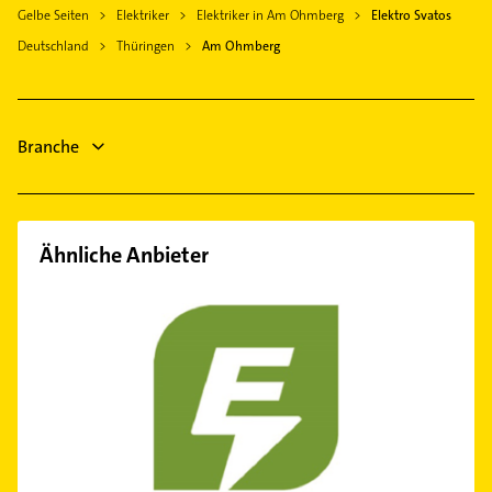
Ellrich
Gelbe Seiten
Elektriker
Elektriker in Am Ohmberg
Elektro Svatos
Dachdecker
Werther bei Nordhausen
Deutschland
Thüringen
Am Ohmberg
Zahnarzt
Unstruttal
Hausarzt
Nordhausen Thüringen
Allgemeinarzt
Heilbad Heiligenstadt
Arzt
Branche
Mühlhausen /Thüringen
Bauunternehmen
Maler
Ähnliche Anbieter