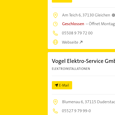
Am Teich 6,
37130 Gleichen
Geschlossen
–
Öffnet Montag
05508 9 79 72 00
Webseite
Vogel Elektro-Service G
ELEKTROINSTALLATIONEN
E-Mail
Blumenau 6,
37115 Dudersta
05527 9 79 99-0