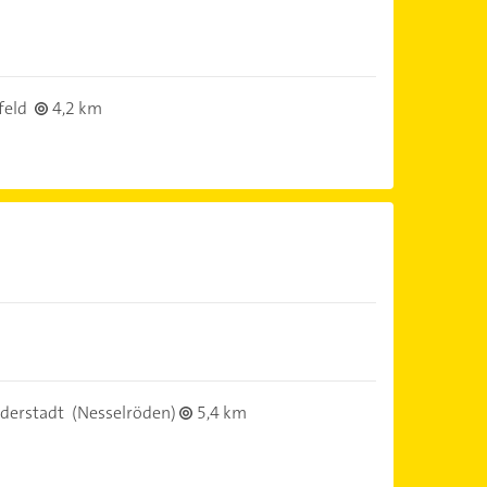
feld
4,2 km
derstadt
(Nesselröden)
5,4 km