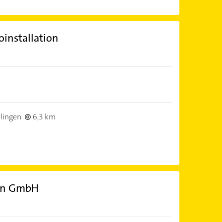
oinstallation
lingen
6,3 km
gen GmbH