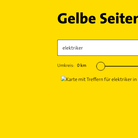
Umkreis:
0
km