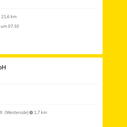
21,6 km
 um 07:30
mbH
dt
(Westerode)
1,7 km