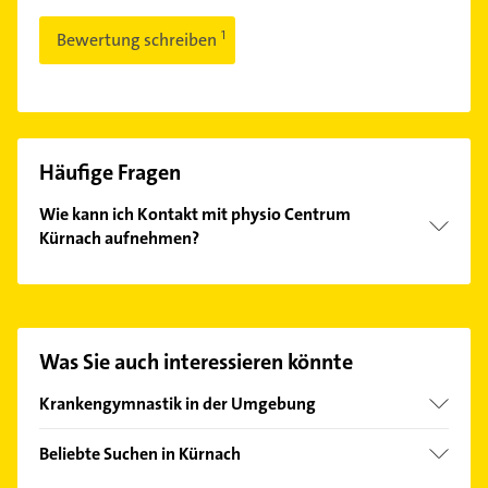
Bewertung schreiben
Häufige Fragen
Wie kann ich Kontakt mit physio Centrum
Kürnach aufnehmen?
Es ist sehr einfach Kontakt mit physio Centrum
Kürnach aufzunehmen. Einfach die passenden
Kontaktmöglichkeiten wie Adresse oder Mail in
unserem Kontaktdaten-Bereich auswählen. Hier
Was Sie auch interessieren könnte
finden Sie alle
Kontaktdaten
.
Krankengymnastik in der Umgebung
Estenfeld
Beliebte Suchen in Kürnach
Bergtheim