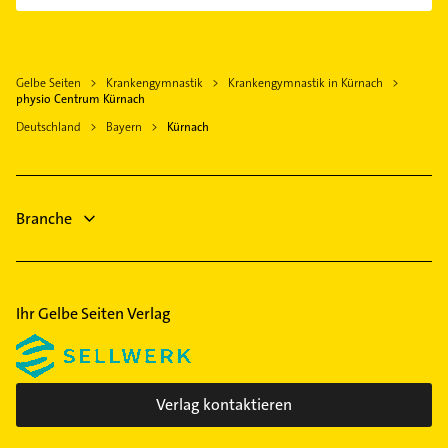
Steuerberater
Gerbrunn
Heizung & Sanitär
Dettelbach
Lüftungsanlagen
Würzburg
Gelbe Seiten
Krankengymnastik
Krankengymnastik in Kürnach
Heizungsbauer
Güntersleben
physio Centrum Kürnach
Heizungsfirmen
Veitshöchheim
Deutschland
Bayern
Kürnach
Elektroinstallation
Volkach
Elektriker
Höchberg
Elektro Reparatur
Schwarzach am Main
Branche
Fensterbauer
Fenster
Ihr Gelbe Seiten Verlag
Verlag kontaktieren