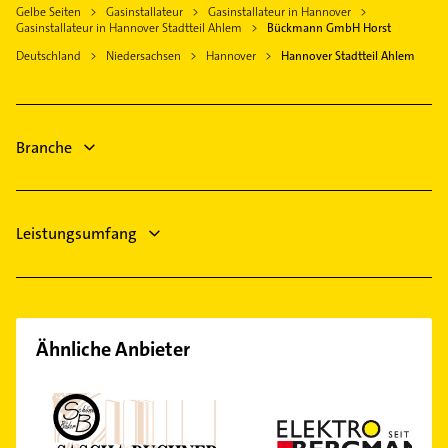
Laatzen
Gelbe Seiten
Gasinstallateur
Gasinstallateur in Hannover
Elektro Reparatur
Linden-Mitte
Immobilien
Gasinstallateur in Hannover Stadtteil Ahlem
Bückmann GmbH Horst
Isernhagen
Gartenbau & Landschaftsbau
Linden-Nord
Immobilienmakler
Deutschland
Niedersachsen
Hannover
Hannover Stadtteil Ahlem
Pattensen
Schreiner
List
Rechtsanwalt
Barsinghausen
Physikalische Therapie
Marienwerder
Lackiererei
Physiotherapie
Misburg-Nord
Maler
Branche
Krankengymnastik
Mitte
Rechtsanwalt
Nordstadt
Oststadt
Leistungsumfang
Südstadt
Vinnhorst
Wülferode
Wettbergen
Ähnliche Anbieter