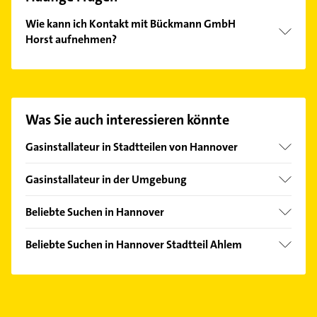
Wie kann ich Kontakt mit Bückmann GmbH
Horst aufnehmen?
Es ist sehr einfach Kontakt mit Bückmann GmbH
Horst aufzunehmen. Einfach die passenden
Kontaktmöglichkeiten wie Adresse oder Mail in
unserem Kontaktdaten-Bereich auswählen. Hier
Was Sie auch interessieren könnte
finden Sie alle
Kontaktdaten
.
Gasinstallateur in Stadtteilen von Hannover
Anderten
Gasinstallateur in der Umgebung
Bemerode
Seelze
Döhren
Beliebte Suchen in Hannover
Garbsen
Davenstedt
Rohrreinigung
Ronnenberg
Beliebte Suchen in Hannover Stadtteil Ahlem
Groß Buchholz
Kanalreinigung
Langenhagen
Rohrreinigung
Kirchrode
Elektroinstallation
Hemmingen Hannover
Elektroinstallation
Kleefeld
Elektriker
Gehrden Hannover
Elektriker
Lahe
Elektro Reparatur