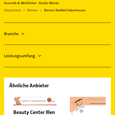
Sanitärinstallation
Worpswede
Elektriker
Kosmetik & Wohlfühlen - Kerstin Warnke
Grolland
Heizung & Sanitär
Ottersberg
Elektro Reparatur
Deutschland
Bremen
Bremen Stadtteil Habenhausen
Handelshäfen
Lüftungsanlagen
Immobilien
Hastedt
Heizungsbauer
Immobilienmakler
Kattenesch
Physikalische Therapie
Branche
Kirchhuchting
Physiotherapie
Lesum
Mahndorf
Leistungsumfang
Neu Schwachhausen
Oberneuland
Ostertor
Peterswerder
Radio Bremen
Ähnliche Anbieter
Schwachhausen
St. Magnus
Vegesack
Beauty Center Illen
Westend