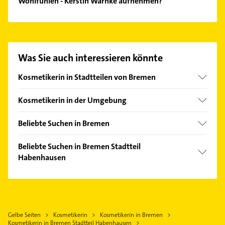
Wohlfühlen - Kerstin Warnke aufnehmen?
Es ist sehr einfach Kontakt mit Kosmetik &
Wohlfühlen - Kerstin Warnke aufzunehmen. Einfach
die passenden Kontaktmöglichkeiten wie Adresse
oder Mail in unserem Kontaktdaten-Bereich
Was Sie auch interessieren könnte
auswählen. Hier finden Sie alle
Kontaktdaten
.
Kosmetikerin in Stadtteilen von Bremen
Altstadt
Kosmetikerin in der Umgebung
Bahnhofsvorstadt
Weyhe bei Bremen
Blumenthal
Beliebte Suchen in Bremen
Stuhr
Buntentor
Kanalreinigung
Oyten
Beliebte Suchen in Bremen Stadtteil
Burgdamm
Bestatter
Habenhausen
Lilienthal
Ellener Feld
Fensterbauer
Achim bei Bremen
Steuerberater
Fesenfeld
Fenster
Syke
Schreiner
Findorff-Bürgerweide
Klempner
Delmenhorst
Maler
Gartenstadt Vahr
Gasinstallateur
Gelbe Seiten
Kosmetikerin
Kosmetikerin in Bremen
Ritterhude
Elektroinstallation
Gete
Kosmetikerin in Bremen Stadtteil Habenhausen