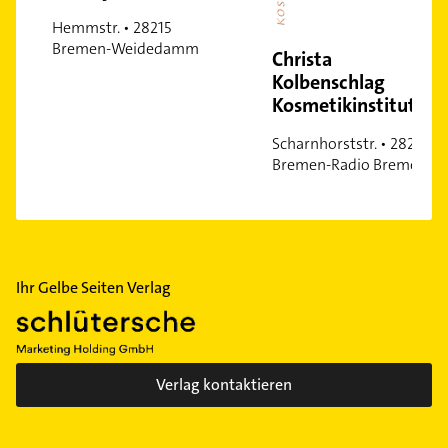
Woltmershausen
Hemmstr. • 28215
Bremen-Weidedamm
Christa
Kolbenschlag
Kosmetikinstitut
Scharnhorststr. • 28211
Bremen-Radio Bremen
Ihr Gelbe Seiten Verlag
Verlag kontaktieren