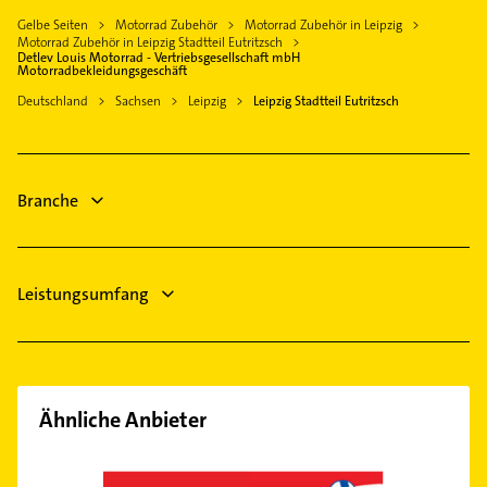
Rechtsanwalt
Zahnarzt
Gelbe Seiten
Motorrad Zubehör
Motorrad Zubehör in Leipzig
Hausarzt
Bauunternehmen
Motorrad Zubehör in Leipzig Stadtteil Eutritzsch
Detlev Louis Motorrad - Vertriebsgesellschaft mbH
Allgemeinarzt
Phoniatrie
Motorradbekleidungsgeschäft
Arzt
Logopädie
Deutschland
Sachsen
Leipzig
Leipzig Stadtteil Eutritzsch
Steuerberater
Immobilien
Phoniatrie
Immobilienmakler
Logopädie
Branche
Putzfrau
Leistungsumfang
Ähnliche Anbieter