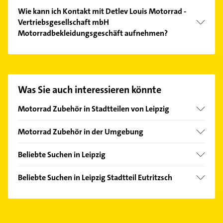
Wie kann ich Kontakt mit Detlev Louis Motorrad -
Vertriebsgesellschaft mbH
Motorradbekleidungsgeschäft aufnehmen?
Es ist sehr einfach Kontakt mit Detlev Louis
Motorrad - Vertriebsgesellschaft mbH
Motorradbekleidungsgeschäft aufzunehmen.
Einfach die passenden Kontaktmöglichkeiten wie
Was Sie auch interessieren könnte
Adresse oder Mail in unserem Kontaktdaten-Bereich
auswählen. Hier finden Sie alle
Kontaktdaten
.
Motorrad Zubehör in Stadtteilen von Leipzig
Zentrum-Südost
Motorrad Zubehör in der Umgebung
Eilenburg
Beliebte Suchen in Leipzig
Wurzen
Gartenbau & Landschaftsbau
Bad Düben
Beliebte Suchen in Leipzig Stadtteil Eutritzsch
Elektroinstallation
Schkopau
Bestatter
Elektriker
Halle (Saale)
Zahnarzt
Elektro Reparatur