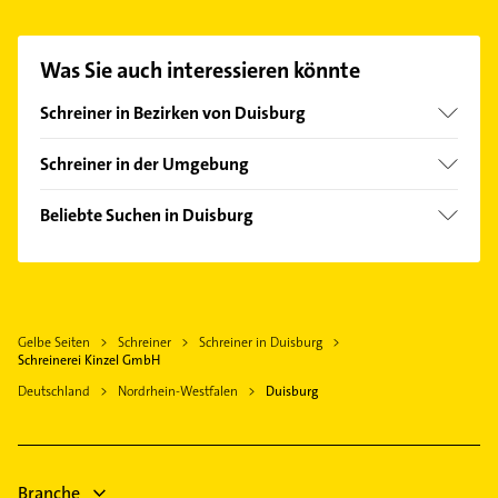
GmbH aufzunehmen. Einfach die passenden
Kontaktmöglichkeiten wie Adresse oder Mail in
unserem Kontaktdaten-Bereich auswählen. Hier
Was Sie auch interessieren könnte
finden Sie alle
Kontaktdaten
.
Schreiner in Bezirken von Duisburg
Bezirk Duisburg-Mitte
Schreiner in der Umgebung
Bezirk Duisburg-Süd
Oberhausen Rheinland
Bezirk Hamborn
Beliebte Suchen in Duisburg
Mülheim an der Ruhr
Bezirk Meiderich
Dachdecker
Moers
Bezirk Rheinhausen
Bauunternehmen
Dinslaken
Bezirk Walsum
Fensterbauer
Bottrop
Gelbe Seiten
Schreiner
Schreiner in Duisburg
Fenster
Rheinberg
Schreinerei Kinzel GmbH
Heizung & Sanitär
Kamp-Lintfort
Deutschland
Nordrhein-Westfalen
Duisburg
Lüftungsanlagen
Voerde (Niederrhein)
Heizungsbauer
Essen
Heizungsfirmen
Neukirchen-Vluyn
Branche