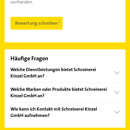
vorhanden.
Bewertung schreiben
Häufige Fragen
Welche Dienstleistungen bietet Schreinerei
Kinzel GmbH an?
Folgende Leistungen werden angeboten:
Welche Marken oder Produkte bietet Schreinerei
Änderungen, Außenanlagen, Beseitigung von
Kinzel GmbH an?
Einbruchschäden, Dachausbauten und
Dachschrägenausbau.
Das Angebot umfasst unter anderem
Wie kann ich Kontakt mit Schreinerei Kinzel
Apothekenmöbel, Arbeitsplatten, Außenmöbel,
GmbH aufnehmen?
Balkonverkleidungen und Bänke.
Es ist sehr einfach Kontakt mit Schreinerei Kinzel