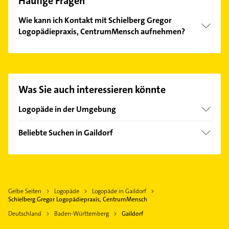
Häufige Fragen
Wie kann ich Kontakt mit Schielberg Gregor
Logopädiepraxis, CentrumMensch aufnehmen?
Es ist sehr einfach Kontakt mit Schielberg Gregor
Logopädiepraxis, CentrumMensch aufzunehmen.
Einfach die passenden Kontaktmöglichkeiten wie
Adresse oder Mail in unserem Kontaktdaten-Bereich
Was Sie auch interessieren könnte
auswählen. Hier finden Sie alle
Kontaktdaten
.
Logopäde in der Umgebung
Schwäbisch Hall
Beliebte Suchen in Gaildorf
Althütte Württemberg
Physikalische Therapie
Mutlangen
Physiotherapie
Schwäbisch Gmünd
Krankengymnastik
Backnang
Gelbe Seiten
Logopäde
Logopäde in Gaildorf
Bestatter
Crailsheim
Schielberg Gregor Logopädiepraxis, CentrumMensch
Fensterbauer
Aalen
Deutschland
Baden-Württemberg
Gaildorf
Fenster
Öhringen