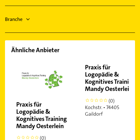
Heizung & Sanitär
Winterbach bei Schorndorf Württemberg
Lüftungsanlagen
Branche
Heizungsbauer
Heizungsfirmen
Ähnliche Anbieter
Praxis für
Logopädie &
Kognitives Training
Mandy Oesterlein
(0)
0
Praxis für
Kochstr. • 74405
Logopädie &
Gaildorf
Kognitives Training
Mandy Oesterlein
(0)
0