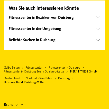
unserem Kontaktdaten-Bereich auswählen. Hier
Was Sie auch interessieren könnte
finden Sie alle
Kontaktdaten
.
Fitnesscenter in Bezirken von Duisburg
Bezirk Duisburg-Süd
Fitnesscenter in der Umgebung
Bezirk Hamborn
Oberhausen Rheinland
Bezirk Rheinhausen
Beliebte Suchen in Duisburg
Mülheim an der Ruhr
Phoniatrie
Moers
Logopädie
Dinslaken
Fensterbauer
Bottrop
Gelbe Seiten
Fitnesscenter
Fitnesscenter in Duisburg
Fenster
Essen
Fitnesscenter in Duisburg Bezirk Duisburg-Mitte
PIER 1 FITNESS GmbH
Physikalische Therapie
Rheinberg
Deutschland
Nordrhein-Westfalen
Duisburg
Physiotherapie
Duisburg Bezirk Duisburg-Mitte
Kamp-Lintfort
Krankengymnastik
Ratingen
Lackiererei
Voerde (Niederrhein)
Maler
Branche