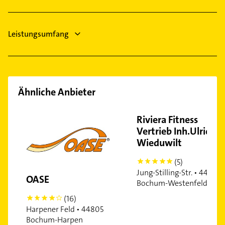
Steuerberater
Leistungsumfang
Ähnliche Anbieter
Riviera Fitness
Vertrieb Inh.Ulrich
Wieduwilt
(5)
5
Jung-Stilling-Str. • 44867
OASE
Bochum-Westenfeld
(16)
4
Harpener Feld • 44805
Bochum-Harpen