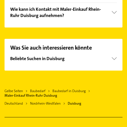
Das Angebot umfasst unter anderem MEGA,
Wie kann ich Kontakt mit Maler-Einkauf Rhein-
CAPAROL, KEIM, PUFAS und ARDEX.
Ruhr Duisburg aufnehmen?
Es ist sehr einfach Kontakt mit Maler-Einkauf Rhein-
Ruhr Duisburg aufzunehmen. Einfach die passenden
Kontaktmöglichkeiten wie Adresse oder Mail in
unserem Kontaktdaten-Bereich auswählen. Hier
Was Sie auch interessieren könnte
finden Sie alle
Kontaktdaten
.
Beliebte Suchen in Duisburg
Lackiererei
Maler
Dachdecker
Gelbe Seiten
Baubedarf
Baubedarf in Duisburg
Phoniatrie
Maler-Einkauf Rhein-Ruhr Duisburg
Logopädie
Deutschland
Nordrhein-Westfalen
Duisburg
Bestatter
Rohrreinigung
Ärztehaus