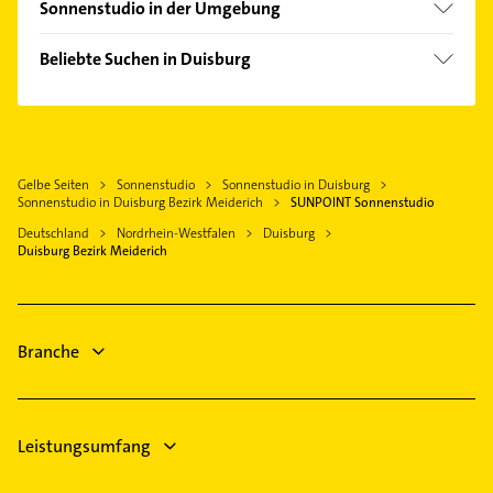
Sonnenstudio in der Umgebung
Oberhausen Rheinland
Beliebte Suchen in Duisburg
Mülheim an der Ruhr
Schreiner
Dinslaken
Dachdecker
Bottrop
Rohrreinigung
Essen
Gelbe Seiten
Sonnenstudio
Sonnenstudio in Duisburg
Kanalreinigung
Kamp-Lintfort
Sonnenstudio in Duisburg Bezirk Meiderich
SUNPOINT Sonnenstudio
Elektroinstallation
Gladbeck
Deutschland
Nordrhein-Westfalen
Duisburg
Elektriker
Duisburg Bezirk Meiderich
Ratingen
Elektro Reparatur
Krefeld
Heizung & Sanitär
Gelsenkirchen
Lüftungsanlagen
Branche
Heizungsbauer
Leistungsumfang