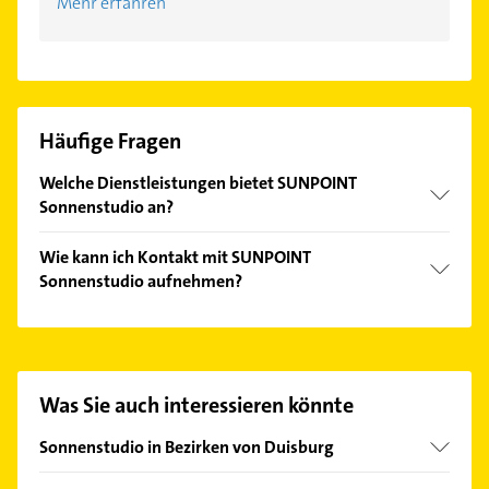
Mehr erfahren
Häufige Fragen
Welche Dienstleistungen bietet SUNPOINT
Sonnenstudio an?
Folgende Leistungen werden angeboten:
Wie kann ich Kontakt mit SUNPOINT
Sonnenbank, Bodystyling, Bräunungdusche,
Sonnenstudio aufnehmen?
Kosmetik und Bräunungsdusche.
Es ist sehr einfach Kontakt mit SUNPOINT
Sonnenstudio aufzunehmen. Einfach die passenden
Kontaktmöglichkeiten wie Adresse oder Mail in
unserem Kontaktdaten-Bereich auswählen. Hier
Was Sie auch interessieren könnte
finden Sie alle
Kontaktdaten
.
Sonnenstudio in Bezirken von Duisburg
Bezirk Duisburg-Mitte