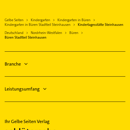
Rechtsanwalt
Anröchte
Elektroinstallation
Maler
Bad Wünnenberg
Elektriker
Elektroinstallation
Lippstadt
Gelbe Seiten
Kindergarten
Kindergarten in Büren
Elektro Reparatur
Elektriker
Kindergarten in Büren Stadtteil Steinhausen
Kindertagesstätte Steinhausen
Borchen
Elektro Reparatur
Deutschland
Nordrhein-Westfalen
Büren
Warstein
Büren Stadtteil Steinhausen
Phoniatrie
Delbrück Westfalen
Logopädie
Fensterbauer
Branche
Leistungsumfang
Ihr Gelbe Seiten Verlag