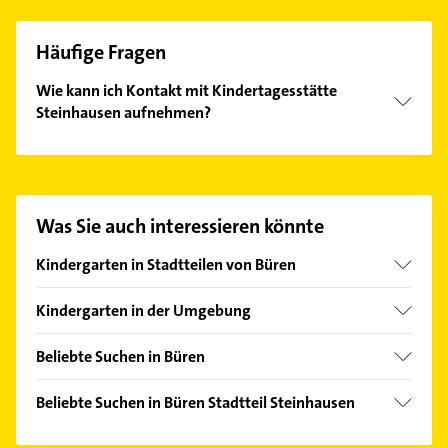
Häufige Fragen
Wie kann ich Kontakt mit Kindertagesstätte
Steinhausen aufnehmen?
Es ist sehr einfach Kontakt mit Kindertagesstätte
Steinhausen aufzunehmen. Einfach die passenden
Kontaktmöglichkeiten wie Adresse oder Mail in
unserem Kontaktdaten-Bereich auswählen. Hier
Was Sie auch interessieren könnte
finden Sie alle
Kontaktdaten
.
Kindergarten in Stadtteilen von Büren
Ahden
Kindergarten in der Umgebung
Harth
Geseke
Beliebte Suchen in Büren
Rüthen
Immobilien
Salzkotten
Beliebte Suchen in Büren Stadtteil Steinhausen
Immobilienmakler
Erwitte
Bauunternehmen