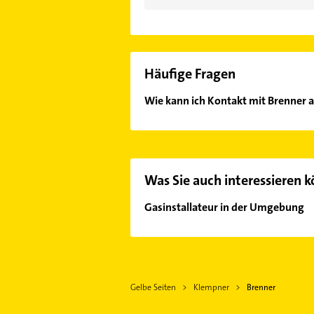
Häufige Fragen
Wie kann ich Kontakt mit Brenner
Es ist sehr einfach Kontakt mit B
Kontaktdaten-Bereich auswählen. Hi
Was Sie auch interessieren 
Gasinstallateur in der Umgebung
Murnau am Staffelsee
Polling Kreis Weilheim-Schongau
Peißenberg
Gelbe Seiten
Klempner
Brenner
Kochel am See
Weilheim in Oberbayern