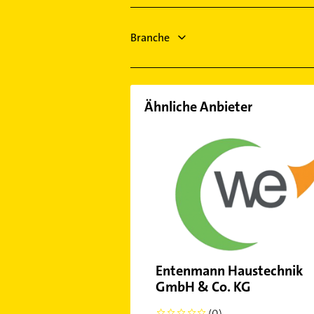
Oberammergau
Eurasburg an der Loisach
Branche
Tutzing
Farchant
Geretsried
Ähnliche Anbieter
Entenmann Haustechnik
GmbH & Co. KG
(0)