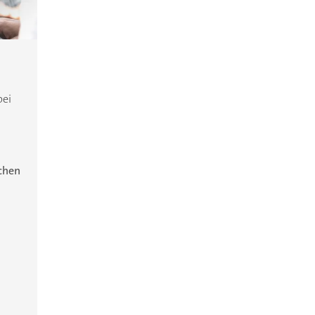
bei
ichen