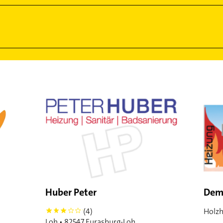
Huber Peter
Demm
(4)
Holzh
3
Loh • 82547 Eurasburg-Loh