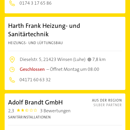
0174 3 17 65 86
Harth Frank Heizung- und
Sanitärtechnik
HEIZUNGS- UND LÜFTUNGSBAU
Dieselstr. 5,
21423 Winsen (Luhe)
7,8 km
Geschlossen
–
Öffnet Montag um 08:00
04171 60 63 32
Adolf Brandt GmbH
AUS DER REGION
SILBER PARTNER
2,3
3 Bewertungen
2.3
SANITÄRINSTALLATIONEN