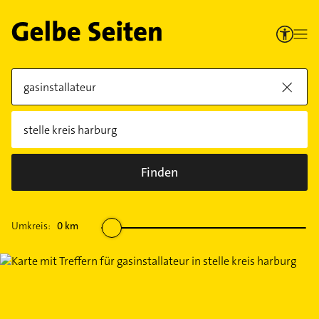
Finden
Umkreis:
0
km