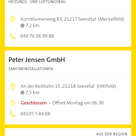
HEIZUNGS- UND LÜFTUNGSBAU
Kornblumenweg 83,
21217 Seevetal
(Meckelfeld)
7,2 km
040 76 96 99 88
Peter Jensen GmbH
SANITÄRINSTALLATIONEN
An der Reitbahn 15,
21218 Seevetal
(Hittfeld)
7,5 km
Geschlossen
–
Öffnet Montag um 06:30
04105 5 84 88
AUS DER REGION