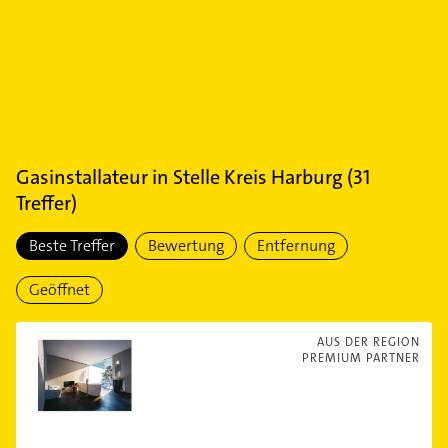
Gasinstallateur
in
Stelle Kreis Harburg
(
31
Treffer)
Beste Treffer
Bewertung
Entfernung
Geöffnet
AUS DER REGION
PREMIUM PARTNER