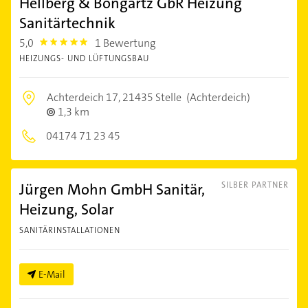
Hellberg & Bongartz GbR Heizung
Sanitärtechnik
5,0
1 Bewertung
5.0
HEIZUNGS- UND LÜFTUNGSBAU
Achterdeich 17,
21435 Stelle
(Achterdeich)
1,3 km
04174 71 23 45
Jürgen Mohn GmbH Sanitär,
SILBER PARTNER
Heizung, Solar
SANITÄRINSTALLATIONEN
E-Mail