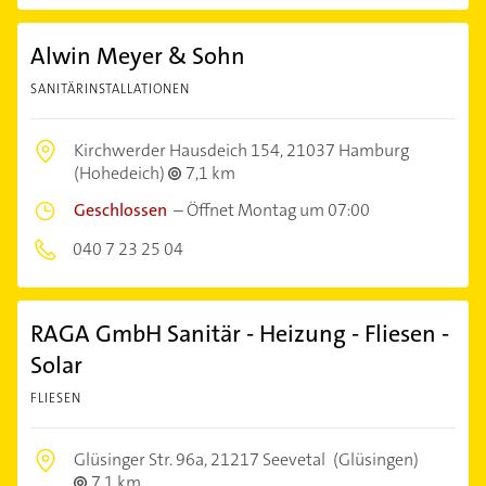
Alwin Meyer & Sohn
SANITÄRINSTALLATIONEN
Kirchwerder Hausdeich 154,
21037 Hamburg
(Hohedeich)
7,1 km
Geschlossen
–
Öffnet Montag um 07:00
040 7 23 25 04
RAGA GmbH Sanitär - Heizung - Fliesen -
Solar
FLIESEN
Glüsinger Str. 96a,
21217 Seevetal
(Glüsingen)
7,1 km