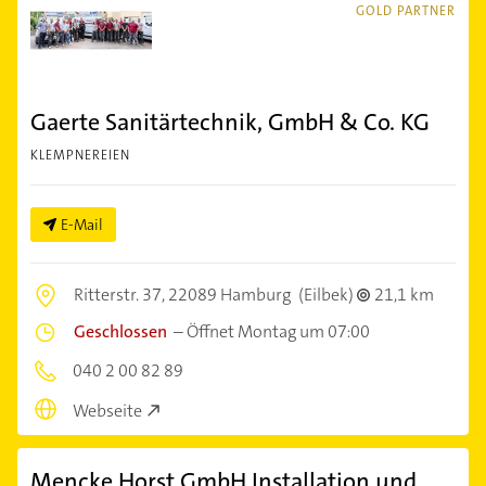
GOLD PARTNER
Gaerte Sanitärtechnik, GmbH & Co. KG
KLEMPNEREIEN
E-Mail
Ritterstr. 37,
22089 Hamburg
(Eilbek)
21,1 km
Geschlossen
–
Öffnet Montag um 07:00
040 2 00 82 89
Webseite
Mencke Horst GmbH Installation und