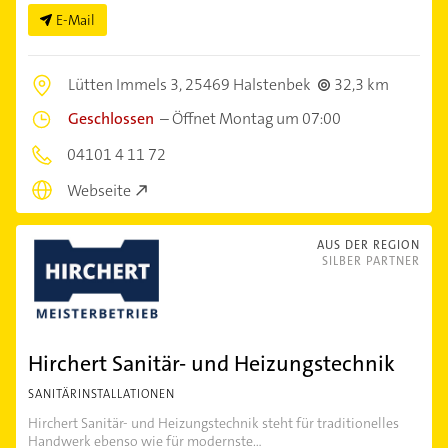
E-Mail
Lütten Immels 3,
25469 Halstenbek
32,3 km
Geschlossen
–
Öffnet Montag um 07:00
04101 4 11 72
Webseite
AUS DER REGION
SILBER PARTNER
Hirchert Sanitär- und Heizungstechnik
SANITÄRINSTALLATIONEN
Hirchert Sanitär- und Heizungstechnik steht für traditionelles
Handwerk ebenso wie für modernste...