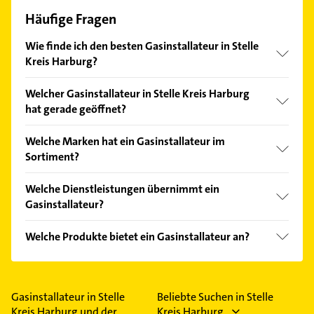
Häufige Fragen
Wie finde ich den besten Gasinstallateur in Stelle
Kreis Harburg?
Vergleichen Sie alle Anbieter anhand echter
Welcher Gasinstallateur in Stelle Kreis Harburg
Kundenmeinungen und profitieren Sie von den
hat gerade geöffnet?
Empfehlungen. Die Suchergebnisse können Sie sich
einfach nach
Bewertungen
sortiert anzeigen lassen.
Im Anbieter-Bereich finden Sie alle
Öffnungszeiten
.
Welche Marken hat ein Gasinstallateur im
Bitte beachten Sie, dass diese an Sonn- und
Sortiment?
Feiertagen abweichen können.
Der Gasinstallateur verkauft Marken wie Vaillant,
Welche Dienstleistungen übernimmt ein
Junkers, Bette, Duravit und Geberit.
Gasinstallateur?
Folgende Leistungen werden angeboten:
Welche Produkte bietet ein Gasinstallateur an?
Installationen für die Abwasserentsorgung,
Installationen für die Wasserversorgung, Klempner,
Das Angebot umfasst unter anderem
Energieberatung und Heizungsbau.
Heizungsanlagen, Gasheizungen, Ölheizungen,
Solaranlagen und Ersatzteile.
Gasinstallateur in Stelle
Beliebte Suchen in Stelle
Kreis Harburg und der
Kreis Harburg