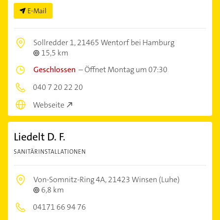
E-Mail
Sollredder 1,
21465 Wentorf bei Hamburg
15,5 km
Geschlossen
–
Öffnet Montag um 07:30
040 7 20 22 20
Webseite
Liedelt D. F.
SANITÄRINSTALLATIONEN
Von-Somnitz-Ring 4A,
21423 Winsen (Luhe)
6,8 km
04171 66 94 76