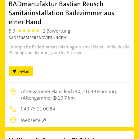
BADmanufaktur Bastian Reusch
Sanitärinstallation Badezimmer aus
einer Hand
5,0
1 Bewertung
5.0
BADEZIMMERRENOVIERUNGEN
- Komplette Badezimmersanierung aus einer Hand - Individuelle
Planung und Beratung vom Bad-Design...
E-Mail
Altengammer Hausdeich 40,
21039 Hamburg
(Altengamme)
10,7 km
040 75 11 00 84
Webseite