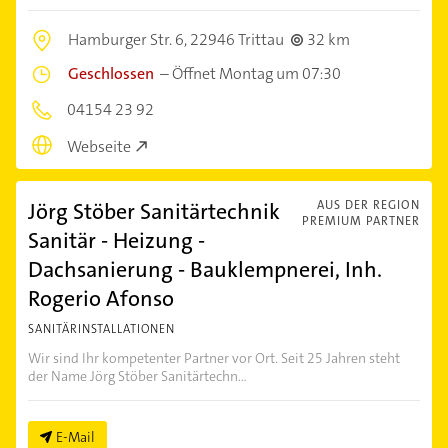
Hamburger Str. 6,
22946 Trittau
32 km
Geschlossen
–
Öffnet Montag um 07:30
04154 23 92
Webseite
Jörg Stöber Sanitärtechnik
AUS DER REGION
PREMIUM PARTNER
Sanitär - Heizung -
Dachsanierung - Bauklempnerei, Inh.
Rogerio Afonso
SANITÄRINSTALLATIONEN
Wir sind Ihr kompetenter Partner vor Ort. Seit 25 Jahren steht
der Name Jörg Stöber Sanitärtechn...
E-Mail