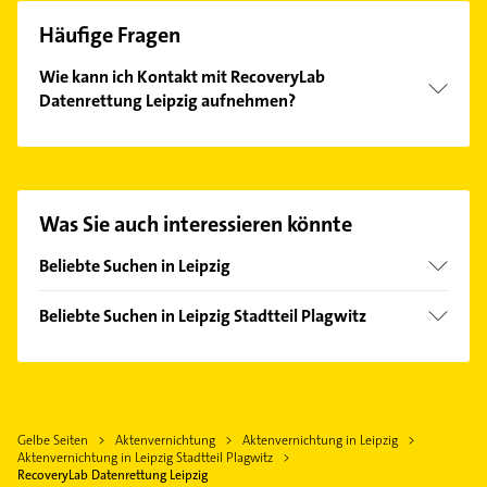
Häufige Fragen
Wie kann ich Kontakt mit RecoveryLab
Datenrettung Leipzig aufnehmen?
Es ist sehr einfach Kontakt mit RecoveryLab
Datenrettung Leipzig aufzunehmen. Einfach die
passenden Kontaktmöglichkeiten wie Adresse oder
Mail in unserem Kontaktdaten-Bereich auswählen.
Was Sie auch interessieren könnte
Hier finden Sie alle
Kontaktdaten
.
Beliebte Suchen in Leipzig
Zahnarzt
Beliebte Suchen in Leipzig Stadtteil Plagwitz
Elektroinstallation
Zahnarzt
Elektriker
Elektroinstallation
Elektro Reparatur
Elektriker
Heizung & Sanitär
Gelbe Seiten
Aktenvernichtung
Aktenvernichtung in Leipzig
Elektro Reparatur
Lüftungsanlagen
Aktenvernichtung in Leipzig Stadtteil Plagwitz
Immobilien
RecoveryLab Datenrettung Leipzig