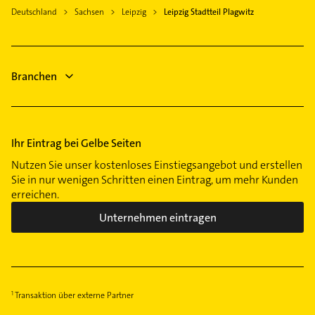
Heizungsbauer
Immobilienmakler
Deutschland
Sachsen
Leipzig
Leipzig Stadtteil Plagwitz
Heizungsfirmen
Putzfrau
Gartenbau & Landschaftsbau
Gebäudereinigung
Putzfrau
Dachdecker
Branchen
Rechtsanwalt
Ihr Eintrag bei Gelbe Seiten
Nutzen Sie unser kostenloses Einstiegsangebot und erstellen
Sie in nur wenigen Schritten einen Eintrag, um mehr Kunden
erreichen.
Unternehmen eintragen
Transaktion über externe Partner