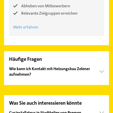
Abheben von Mitbewerbern
Relevante Zielgruppen erreichen
Mehr erfahren
Häufige Fragen
Wie kann ich Kontakt mit Heizungsbau Zelener
aufnehmen?
Es ist sehr einfach Kontakt mit Heizungsbau Zelener
aufzunehmen. Einfach die passenden
Kontaktmöglichkeiten wie Adresse oder Mail in
unserem Kontaktdaten-Bereich auswählen. Hier
Was Sie auch interessieren könnte
finden Sie alle
Kontaktdaten
.
Gasinstallateur in Stadtteilen von Bremen