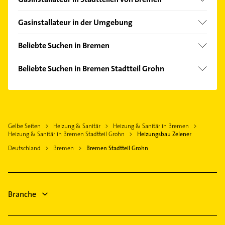
Arsten
Gasinstallateur in der Umgebung
Gete
Schwanewede
Hastedt
Beliebte Suchen in Bremen
Osterholz-Scharmbeck
Mahndorf
Elektroinstallation
Delmenhorst
Beliebte Suchen in Bremen Stadtteil Grohn
Oslebshausen
Elektriker
Hude (Oldb)
Elektroinstallation
Osterfeuerberg
Elektro Reparatur
Ganderkesee
Elektriker
Peterswerder
Rohrreinigung
Stuhr
Elektro Reparatur
Rönnebeck
Kanalreinigung
Lilienthal
Gelbe Seiten
Heizung & Sanitär
Heizung & Sanitär in Bremen
Rechtsanwalt
St. Magnus
Rechtsanwalt
Heizung & Sanitär in Bremen Stadtteil Grohn
Heizungsbau Zelener
Weyhe bei Bremen
Putzfrau
Gartenbau & Landschaftsbau
Deutschland
Bremen
Bremen Stadtteil Grohn
Oldenburg (Oldenburg)
Gebäudereinigung
Bauunternehmen
Syke
Heizung & Sanitär
Immobilien
Lüftungsanlagen
Immobilienmakler
Branche
Heizungsbauer
Heizungsfirmen