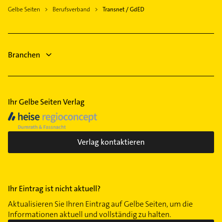
Kontaktmöglichkeiten wie Adresse oder Mail in
Gelbe Seiten
Berufsverband
Transnet / GdED
unserem Kontaktdaten-Bereich auswählen. Hier
finden Sie alle
Kontaktdaten
.
Branchen
Ihr Gelbe Seiten Verlag
Verlag kontaktieren
Ihr Eintrag ist nicht aktuell?
Aktualisieren Sie Ihren Eintrag auf Gelbe Seiten, um die
Informationen aktuell und vollständig zu halten.