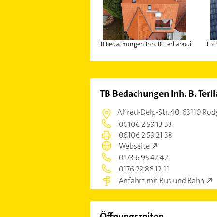
TB Bedachungen Inh. B. Terllabuqi
TB 
TB Bedachungen Inh. B. Terl
Alfred-Delp-Str. 40,
63110 Rod
06106 2 59 13 33
06106 2 59 21 38
Webseite
0173 6 95 42 42
0176 22 86 12 11
Anfahrt mit Bus und Bahn
Öffnungszeiten