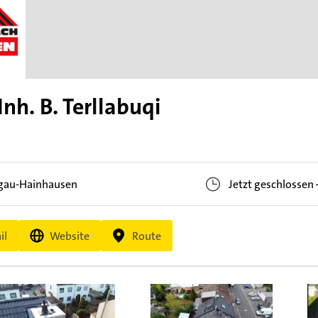
h. B. Terllabuqi
gau-Hainhausen
Jetzt geschlossen
il
Website
Route