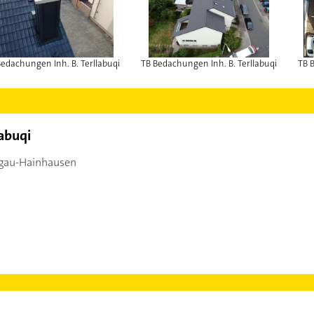
Bedachungen Inh. B. Terllabuqi
TB Bedachungen Inh. B. Terllabuqi
TB 
labuqi
gau-Hainhausen