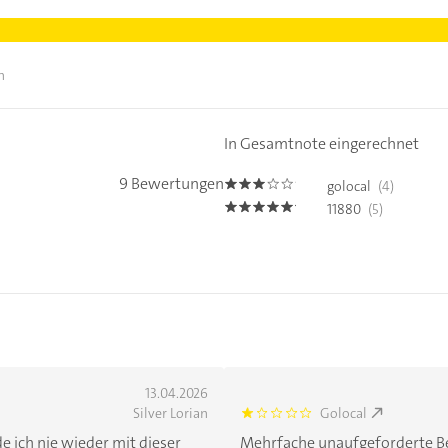
n
In Gesamtnote eingerechnet
9 Bewertungen
golocal
(4)
3.0
11880
(5)
5.0
13.04.2026
Silver Lorian
Golocal
1.0
 ich nie wieder mit dieser
Mehrfache unaufgeforderte Be