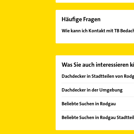
Häufige Fragen
Wie kann ich Kontakt mit TB Bedac
Es ist sehr einfach Kontakt mit TB
Adresse oder Mail in unserem Konta
Was Sie auch interessieren 
Dachdecker in Stadtteilen von Rod
Weiskirchen
Dachdecker in der Umgebung
Heusenstamm
Beliebte Suchen in Rodgau
Seligenstadt
Schreiner
Rödermark
Beliebte Suchen in Rodgau Stadtte
Bauunternehmen
Dietzenbach
Maler
Kammerjäger