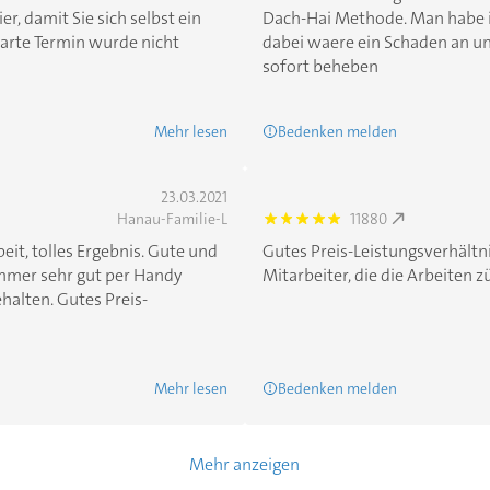
ier, damit Sie sich selbst ein
Dach-Hai Methode. Man habe in
arte Termin wurde nicht
dabei waere ein Schaden an u
sofort beheben
Mehr lesen
Bedenken melden
23.03.2021
Hanau-Familie-L
11880
5.0
eit, tolles Ergebnis. Gute und
Gutes Preis-Leistungsverhältn
immer sehr gut per Handy
Mitarbeiter, die die Arbeiten zü
halten. Gutes Preis-
Mehr lesen
Bedenken melden
Mehr anzeigen