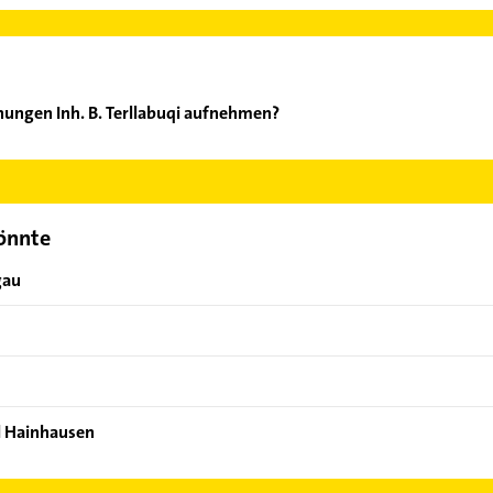
hungen Inh. B. Terllabuqi aufnehmen?
 Bedachungen Inh. B. Terllabuqi aufzunehmen. Einfach die passend
ktdaten-Bereich auswählen. Hier finden Sie alle
Kontaktdaten
.
könnte
gau
il Hainhausen