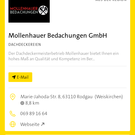
Mollenhauer Bedachungen GmbH
DACHDECKEREIEN
Der Dachdeckermeisterbetrieb Mollenhauer bietet Ihnen ein
hohes Maß an Qualität und Kompetenz im Ber...
E-Mail
Marie-Jahoda-Str. 8,
63110 Rodgau
(Weiskirchen)
8,8 km
069 89 16 64
Webseite