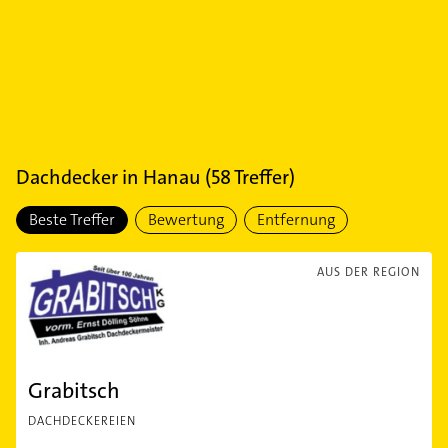
Dachdecker
in
Hanau
(
58
Treffer)
Beste Treffer
Bewertung
Entfernung
AUS DER REGION
Grabitsch
DACHDECKEREIEN