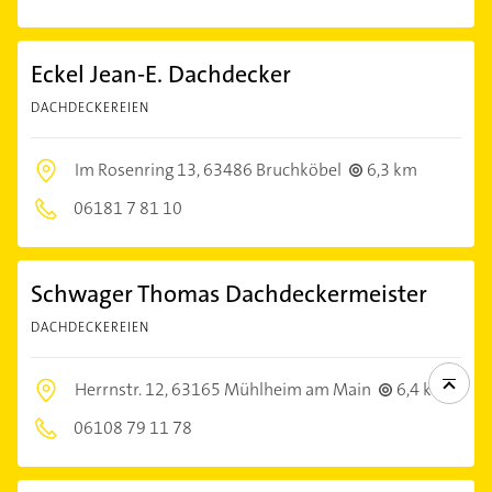
Eckel Jean-E. Dachdecker
DACHDECKEREIEN
Im Rosenring 13,
63486 Bruchköbel
6,3 km
06181 7 81 10
Schwager Thomas Dachdeckermeister
DACHDECKEREIEN
Herrnstr. 12,
63165 Mühlheim am Main
6,4 km
06108 79 11 78