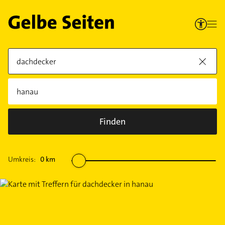
Finden
Umkreis:
0
km