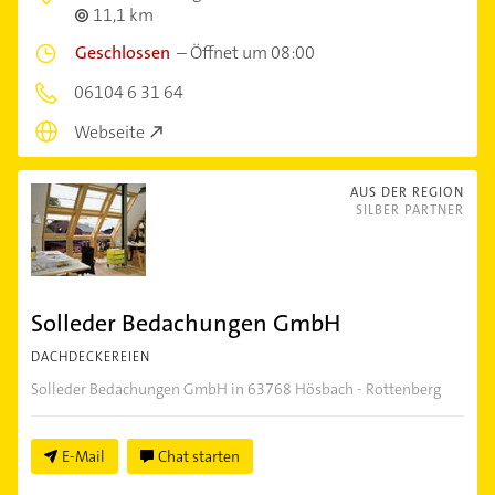
11,1 km
Geschlossen
–
Öffnet um 08:00
06104 6 31 64
Webseite
AUS DER REGION
SILBER PARTNER
Solleder Bedachungen GmbH
DACHDECKEREIEN
Solleder Bedachungen GmbH in 63768 Hösbach - Rottenberg
E-Mail
Chat starten