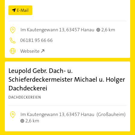
E-Mail
Im Kautengewann 13,
63457 Hanau
2,6 km
06181 95 66 66
Webseite
Leupold Gebr. Dach- u.
Schieferdeckermeister Michael u. Holger
Dachdeckerei
DACHDECKEREIEN
Im Kautengewann 13,
63457 Hanau
(Großauheim)
2,6 km