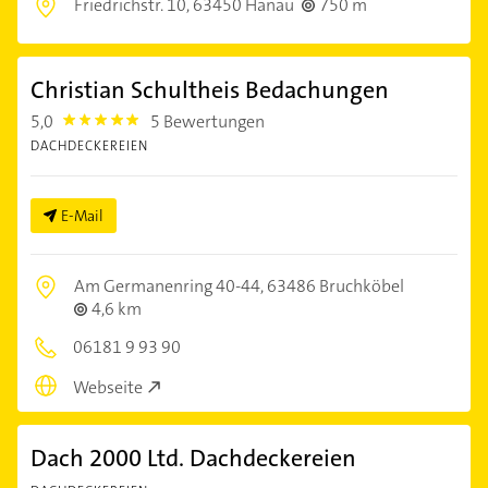
Friedrichstr. 10,
63450 Hanau
750 m
Christian Schultheis Bedachungen
5,0
5 Bewertungen
5.0
DACHDECKEREIEN
E-Mail
Am Germanenring 40-44,
63486 Bruchköbel
4,6 km
06181 9 93 90
Webseite
Dach 2000 Ltd. Dachdeckereien