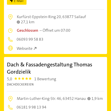
E-Mail
Kurfürst-Eppstein-Ring 20,
63877 Sailauf
27,1 km
Geschlossen
–
Öffnet um 07:00
06093 99 58 83
Webseite
Dach & Fassadengestaltung Thomas
Gordzielik
5,0
1 Bewertung
5.0
DACHDECKEREIEN
Martin-Luther-King-Str. 46,
63452 Hanau
1,9 km
06181 9 98 13 94