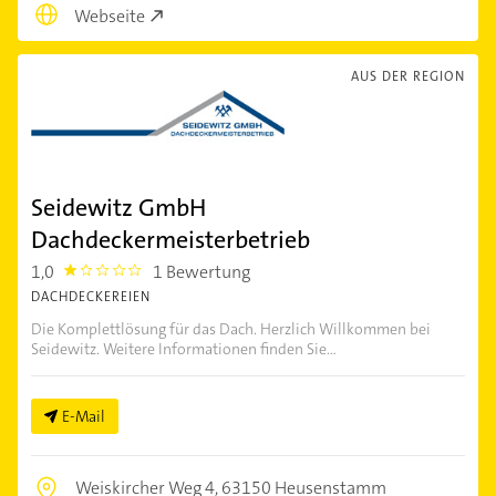
Webseite
AUS DER REGION
Seidewitz GmbH
Dachdeckermeisterbetrieb
1,0
1 Bewertung
1.0
DACHDECKEREIEN
Die Komplettlösung für das Dach. Herzlich Willkommen bei
Seidewitz. Weitere Informationen finden Sie...
E-Mail
Weiskircher Weg 4,
63150 Heusenstamm