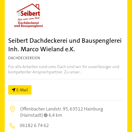
Seibert Dachdeckerei und Bauspenglerei
Inh. Marco Wieland e.K.
DACHDECKEREIEN
Für alle Arbeiten rund ums Dach sind wir Ihr zuverlässiger und
kompetenter Ansprechpartner. Zu unser...
E-Mail
Offenbacher Landstr. 95,
63512 Hainburg
(Hainstadt)
6,4 km
06182 6 74 62