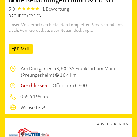
Nolte Bedachungen GmbH & Co. KG
5,0
1 Bewertung
5.0
DACHDECKEREIEN
Unser Meisterbetrieb bietet den kompletten Service rund ums
Dach. Vom Gerüstbau, über Neueindeckung ...
E-Mail
Am Dorfgarten 58,
60435 Frankfurt am Main
(Preungesheim)
16,4 km
Geschlossen
–
Öffnet um 07:00
069 54 99 56
Webseite
AUS DER REGION