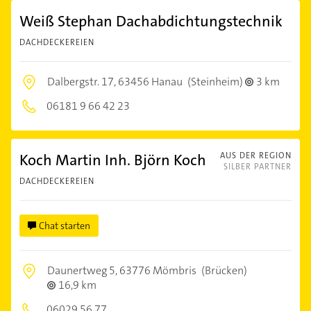
Weiß Stephan Dachabdichtungstechnik
DACHDECKEREIEN
Dalbergstr. 17,
63456 Hanau
(Steinheim)
3 km
06181 9 66 42 23
Koch Martin Inh. Björn Koch
AUS DER REGION
SILBER PARTNER
DACHDECKEREIEN
Chat starten
Daunertweg 5,
63776 Mömbris
(Brücken)
16,9 km
06029 56 77