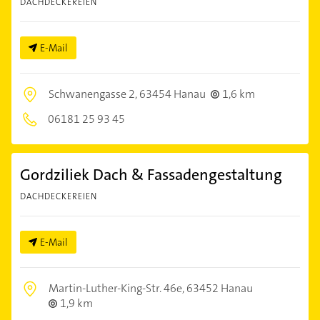
DACHDECKEREIEN
E-Mail
Schwanengasse 2,
63454 Hanau
1,6 km
06181 25 93 45
Gordziliek Dach & Fassadengestaltung
DACHDECKEREIEN
E-Mail
Martin-Luther-King-Str. 46e,
63452 Hanau
1,9 km