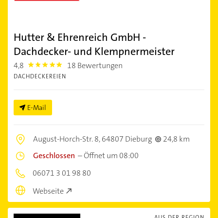
Hutter & Ehrenreich GmbH -
Dachdecker- und Klempnermeister
4,8
18 Bewertungen
4.8
DACHDECKEREIEN
E-Mail
August-Horch-Str. 8,
64807 Dieburg
24,8 km
Geschlossen
–
Öffnet um 08:00
06071 3 01 98 80
Webseite
AUS DER REGION