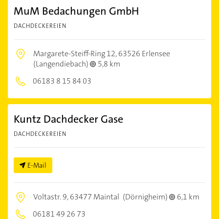
MuM Bedachungen GmbH
DACHDECKEREIEN
Margarete-Steiff-Ring 12,
63526 Erlensee
(Langendiebach)
5,8 km
06183 8 15 84 03
Kuntz Dachdecker Gase
DACHDECKEREIEN
E-Mail
Voltastr. 9,
63477 Maintal
(Dörnigheim)
6,1 km
06181 49 26 73