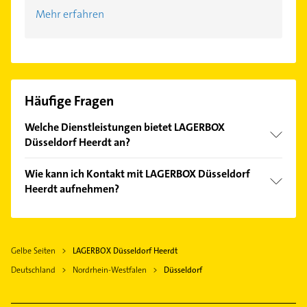
Mehr erfahren
Häufige Fragen
Welche Dienstleistungen bietet LAGERBOX
Düsseldorf Heerdt an?
Folgende Leistungen werden angeboten:
Wie kann ich Kontakt mit LAGERBOX Düsseldorf
Selfstorage, Büroraum mieten, Paketannahme,
Heerdt aufnehmen?
Postfach und Raumrechner.
Es ist sehr einfach Kontakt mit LAGERBOX
Düsseldorf Heerdt aufzunehmen. Einfach die
passenden Kontaktmöglichkeiten wie Adresse oder
Gelbe Seiten
LAGERBOX Düsseldorf Heerdt
Mail in unserem Kontaktdaten-Bereich auswählen.
Deutschland
Hier finden Sie alle
Nordrhein-Westfalen
Kontaktdaten
Düsseldorf
.