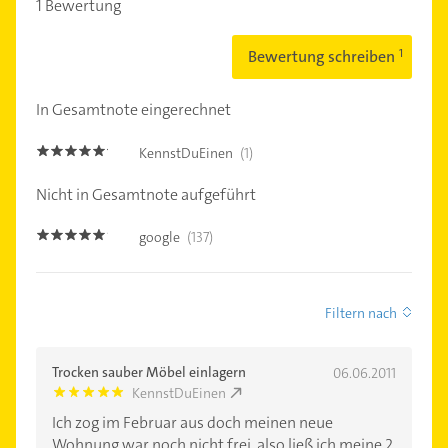
1 Bewertung
Bewertung schreiben
In Gesamtnote eingerechnet
KennstDuEinen
(1)
5.0
Nicht in Gesamtnote aufgeführt
google
(137)
4.9
Filtern nach
Trocken sauber Möbel einlagern
06.06.2011
KennstDuEinen
5.0
Ich zog im Februar aus doch meinen neue
Wohnung war noch nicht frei, also ließ ich meine 2